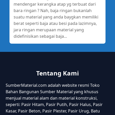
mendengar kerangka atap yg terbuat dari
bara ringan ? Nah, baja ringan bukanlah
suatu material yang anda baygkan memiliki
berat seperti baja atau besi pada lazimnya,
jara ringan merupaan material yang
didefinisikan sebagai baja...
Tentang Kami
SumberMaterial.com adalah website resmi Toko
Bahan Bangunan Sumber Material yang khusus
menjual material alam dan material konstruksi,
seperti: Pasir Hitam, Pasir Putih, Pasir Halus, Pasir
Kasar, Pasir Beton, Pasir Plester, Pasir Urug, Batu