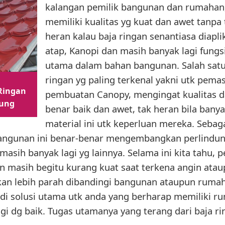
kalangan pemilik bangunan dan rumahan, 
memiliki kualitas yg kuat dan awet tanpa 
heran kalau baja ringan senantiasa diapl
atap, Kanopi dan masih banyak lagi fung
utama dalam bahan bangunan. Salah satu
ringan yg paling terkenal yakni utk pem
Ringan
pembuatan Canopy, mengingat kualitas dar
tung
benar baik dan awet, tak heran bila bany
material ini utk keperluan mereka. Sebag
angunan ini benar-benar mengembangkan perlindung
masih banyak lagi yg lainnya. Selama ini kita tahu,
in masih begitu kurang kuat saat terkena angin ata
kan lebih parah dibandingi bangunan ataupun ruma
jadi solusi utama utk anda yang berharap memiliki 
gi dg baik. Tugas utamanya yang terang dari baja rin