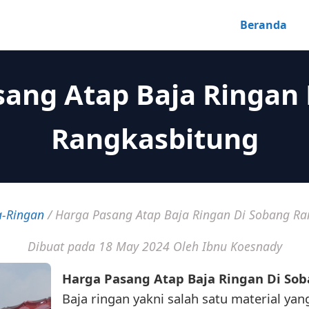
Beranda
ang Atap Baja Ringan
Rangkasbitung
a-Ringan
/
Harga Pasang Atap Baja Ringan Di Sobang Ra
Dibuat pada 18 May 2024
Oleh Ibnu Koesnady
Harga Pasang Atap Baja Ringan Di So
Baja ringan yakni salah satu material yan