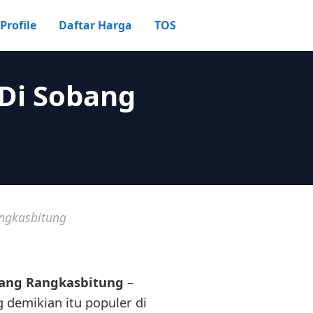
Profile
Daftar Harga
TOS
 Di Sobang
ngkasbitung
bang Rangkasbitung
–
g demikian itu populer di