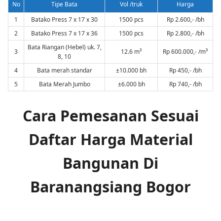
No
Tipe Bata
Vol /truk
Harga
1
Batako Press 7 x 17 x 30
1500 pcs
Rp 2.600,- /bh
2
Batako Press 7 x 17 x 36
1500 pcs
Rp 2.800,- /bh
Bata Riangan (Hebel) uk. 7,
3
12.6 m³
Rp 600.000,- /m³
8, 10
4
Bata merah standar
±10.000 bh
Rp 450,- /bh
5
Bata Merah Jumbo
±6.000 bh
Rp 740,- /bh
Cara Pemesanan Sesuai
Daftar Harga Material
Bangunan Di
Baranangsiang Bogor