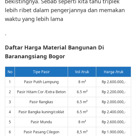
bekistingnya. Sebab seperti kita tahu triplek
lebih ribet dalam pengerjannya dan memakan
waktu yang lebih lama
.
Daftar Harga Material Bangunan Di
Baranangsiang Bogor
No
Tipe Pasir
Vol /truk
Harga /truk
1
Pasir Putih Lampung
8 m³
Rp 2.600.000,-
2
Pasir Hitam Cor /Extra Beton
6.5 m³
Rp 2.200.000,-
3
Pasir Rangkas
6.5 m³
Rp 2.000.000,-
4
Pasir Bangka kuning/coklat
6.5 m³
Rp 2.400.000,-
5
Pasir Mundu
8 m³
Rp 2.600.000,-
6
Pasir Pasang Cilegon
8,5 m³
Rp 1.900.000,-