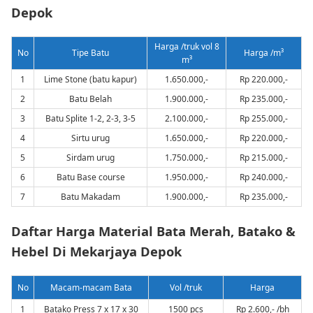
Depok
Harga /truk vol 8
No
Tipe Batu
Harga /m³
m³
1
Lime Stone (batu kapur)
1.650.000,-
Rp 220.000,-
2
Batu Belah
1.900.000,-
Rp 235.000,-
3
Batu Splite 1-2, 2-3, 3-5
2.100.000,-
Rp 255.000,-
4
Sirtu urug
1.650.000,-
Rp 220.000,-
5
Sirdam urug
1.750.000,-
Rp 215.000,-
6
Batu Base course
1.950.000,-
Rp 240.000,-
7
Batu Makadam
1.900.000,-
Rp 235.000,-
Daftar Harga Material Bata Merah, Batako &
Hebel Di Mekarjaya Depok
No
Macam-macam Bata
Vol /truk
Harga
1
Batako Press 7 x 17 x 30
1500 pcs
Rp 2.600,- /bh