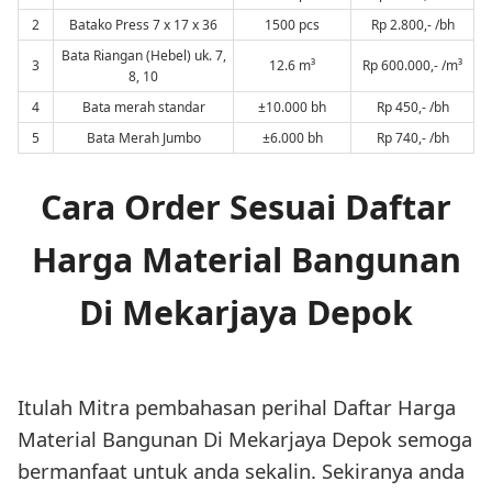
2
Batako Press 7 x 17 x 36
1500 pcs
Rp 2.800,- /bh
Bata Riangan (Hebel) uk. 7,
3
12.6 m³
Rp 600.000,- /m³
8, 10
4
Bata merah standar
±10.000 bh
Rp 450,- /bh
5
Bata Merah Jumbo
±6.000 bh
Rp 740,- /bh
Cara Order Sesuai Daftar
Harga Material Bangunan
Di Mekarjaya Depok
Itulah Mitra pembahasan perihal Daftar Harga
Material Bangunan Di Mekarjaya Depok semoga
bermanfaat untuk anda sekalin. Sekiranya anda