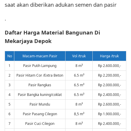
saat akan diberikan adukan semen dan pasir
.
Daftar Harga Material Bangunan Di
Mekarjaya Depok
No
Macam-macam Pasir
Vol /truk
Harga /truk
1
Pasir Putih Lampung
8 m³
Rp 2.600.000,-
2
Pasir Hitam Cor /Extra Beton
6.5 m³
Rp 2.200.000,-
3
Pasir Rangkas
6.5 m³
Rp 2.000.000,-
4
Pasir Bangka kuning/coklat
6.5 m³
Rp 2.400.000,-
5
Pasir Mundu
8 m³
Rp 2.600.000,-
6
Pasir Pasang Cilegon
8,5 m³
Rp 1.900.000,-
7
Pasir Cuci Cilegon
8 m³
Rp 2.400.000,-