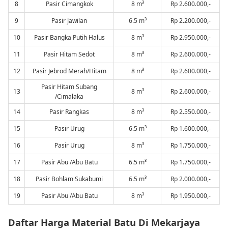
8
Pasir Cimangkok
8 m³
Rp 2.600.000,-
9
Pasir Jawilan
6.5 m³
Rp 2.200.000,-
10
Pasir Bangka Putih Halus
8 m³
Rp 2.950.000,-
11
Pasir Hitam Sedot
8 m³
Rp 2.600.000,-
12
Pasir Jebrod Merah/Hitam
8 m³
Rp 2.600.000,-
Pasir Hitam Subang
13
8 m³
Rp 2.600.000,-
/Cimalaka
14
Pasir Rangkas
8 m³
Rp 2.550.000,-
15
Pasir Urug
6.5 m³
Rp 1.600.000,-
16
Pasir Urug
8 m³
Rp 1.750.000,-
17
Pasir Abu /Abu Batu
6.5 m³
Rp 1.750.000,-
18
Pasir Bohlam Sukabumi
6.5 m³
Rp 2.000.000,-
19
Pasir Abu /Abu Batu
8 m³
Rp 1.950.000,-
Daftar Harga Material Batu Di Mekarjaya