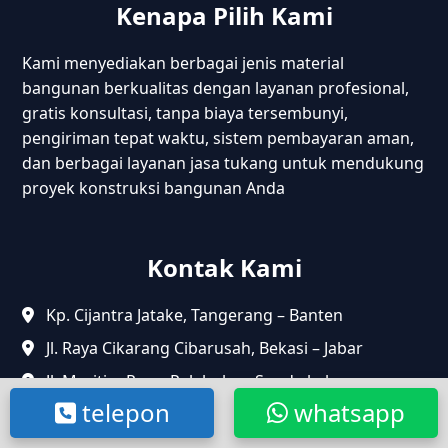
Kenapa Pilih Kami
Kami menyediakan berbagai jenis material
bangunan berkualitas dengan layanan profesional,
gratis konsultasi, tanpa biaya tersembunyi,
pengiriman tepat waktu, sistem pembayaran aman,
dan berbagai layanan jasa tukang untuk mendukung
proyek konstruksi bangunan Anda
Kontak Kami
Kp. Cijantra Jatake, Tangerang – Banten
Jl. Raya Cikarang Cibarusah, Bekasi – Jabar
Jl. Maritim Raya, Pelabuhan Sunda kelapa,
Penjaringan – Jakarta Utara.
telepon
whatsapp
+62 857-7678-6091