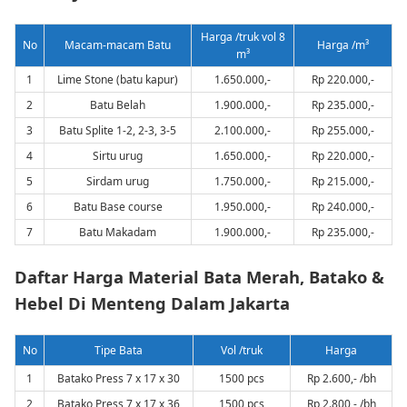
Harga /truk vol 8
No
Macam-macam Batu
Harga /m³
m³
1
Lime Stone (batu kapur)
1.650.000,-
Rp 220.000,-
2
Batu Belah
1.900.000,-
Rp 235.000,-
3
Batu Splite 1-2, 2-3, 3-5
2.100.000,-
Rp 255.000,-
4
Sirtu urug
1.650.000,-
Rp 220.000,-
5
Sirdam urug
1.750.000,-
Rp 215.000,-
6
Batu Base course
1.950.000,-
Rp 240.000,-
7
Batu Makadam
1.900.000,-
Rp 235.000,-
Daftar Harga Material Bata Merah, Batako &
Hebel Di Menteng Dalam Jakarta
No
Tipe Bata
Vol /truk
Harga
1
Batako Press 7 x 17 x 30
1500 pcs
Rp 2.600,- /bh
2
Batako Press 7 x 17 x 36
1500 pcs
Rp 2.800,- /bh