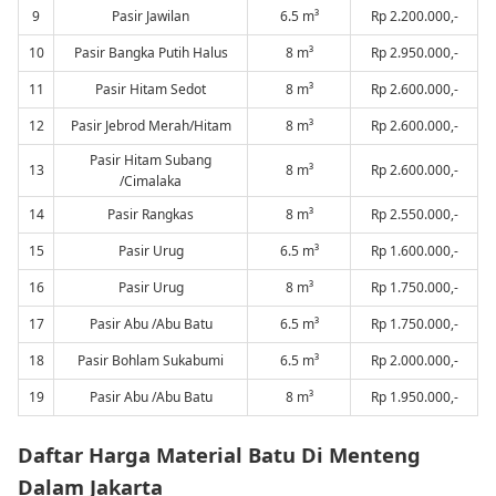
9
Pasir Jawilan
6.5 m³
Rp 2.200.000,-
10
Pasir Bangka Putih Halus
8 m³
Rp 2.950.000,-
11
Pasir Hitam Sedot
8 m³
Rp 2.600.000,-
12
Pasir Jebrod Merah/Hitam
8 m³
Rp 2.600.000,-
Pasir Hitam Subang
13
8 m³
Rp 2.600.000,-
/Cimalaka
14
Pasir Rangkas
8 m³
Rp 2.550.000,-
15
Pasir Urug
6.5 m³
Rp 1.600.000,-
16
Pasir Urug
8 m³
Rp 1.750.000,-
17
Pasir Abu /Abu Batu
6.5 m³
Rp 1.750.000,-
18
Pasir Bohlam Sukabumi
6.5 m³
Rp 2.000.000,-
19
Pasir Abu /Abu Batu
8 m³
Rp 1.950.000,-
Daftar Harga Material Batu Di Menteng
Dalam Jakarta