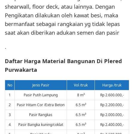
shearwall, floor deck, atau lainnya. Dengan
Pengikatan dilakukan oleh kawat besi, maka
bermanfaat sebagai rangkaian yg tidak lepas
saat akan diberikan adukan semen dan pasir
.
Daftar Harga Material Bangunan Di Plered
Purwakarta
No
Jenis Pasir
Vol /truk
Harga /truk
1
Pasir Putih Lampung
8 m³
Rp 2.600.000,-
2
Pasir Hitam Cor /Extra Beton
6.5 m³
Rp 2.200.000,-
3
Pasir Rangkas
6.5 m³
Rp 2.000.000,-
4
Pasir Bangka kuning/coklat
6.5 m³
Rp 2.400.000,-