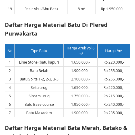
19
Pasir Abu /Abu Batu
8 m³
Rp 1.950.000,-
Daftar Harga Material Batu Di Plered
Purwakarta
Harga /truk vol 8
No
Tipe Batu
Harga /m³
m³
1
Lime Stone (batu kapur)
1.650.000,-
Rp 220.000,-
2
Batu Belah
1.900.000,-
Rp 235.000,-
3
Batu Splite 1-2, 2-3, 3-5
2.100.000,-
Rp 255.000,-
4
Sirtu urug
1.650.000,-
Rp 220.000,-
5
Sirdam urug
1.750.000,-
Rp 215.000,-
6
Batu Base course
1.950.000,-
Rp 240.000,-
7
Batu Makadam
1.900.000,-
Rp 235.000,-
Daftar Harga Material Bata Merah, Batako &