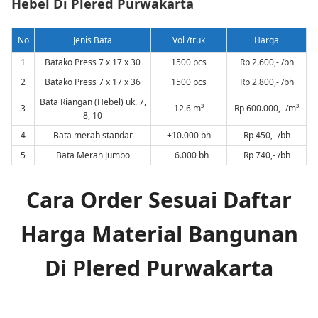
Hebel Di Plered Purwakarta
No
Jenis Bata
Vol /truk
Harga
1
Batako Press 7 x 17 x 30
1500 pcs
Rp 2.600,- /bh
2
Batako Press 7 x 17 x 36
1500 pcs
Rp 2.800,- /bh
Bata Riangan (Hebel) uk. 7,
3
12.6 m³
Rp 600.000,- /m³
8, 10
4
Bata merah standar
±10.000 bh
Rp 450,- /bh
5
Bata Merah Jumbo
±6.000 bh
Rp 740,- /bh
Cara Order Sesuai Daftar
Harga Material Bangunan
Di Plered Purwakarta