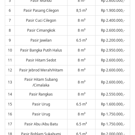
5
Pasir Mundu
8 m³
Rp 2.600.000,-
6
Pasir Pasang Cilegon
8,5 m³
Rp 1.900.000,-
7
Pasir Cuci Cilegon
8 m³
Rp 2.400.000,-
8
Pasir Cimangkok
8 m³
Rp 2.600.000,-
9
Pasir Jawilan
6.5 m³
Rp 2.200.000,-
10
Pasir Bangka Putih Halus
8 m³
Rp 2.950.000,-
11
Pasir Hitam Sedot
8 m³
Rp 2.600.000,-
12
Pasir Jebrod Merah/Hitam
8 m³
Rp 2.600.000,-
Pasir Hitam Subang
13
8 m³
Rp 2.600.000,-
/Cimalaka
14
Pasir Rangkas
8 m³
Rp 2.550.000,-
15
Pasir Urug
6.5 m³
Rp 1.600.000,-
16
Pasir Urug
8 m³
Rp 1.750.000,-
17
Pasir Abu /Abu Batu
6.5 m³
Rp 1.750.000,-
18
Pasir Bohlam Sukabumi
6.5 m³
Rp 2.000.000,-