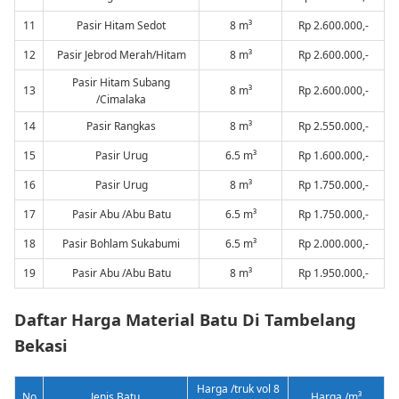
11
Pasir Hitam Sedot
8 m³
Rp 2.600.000,-
12
Pasir Jebrod Merah/Hitam
8 m³
Rp 2.600.000,-
Pasir Hitam Subang
13
8 m³
Rp 2.600.000,-
/Cimalaka
14
Pasir Rangkas
8 m³
Rp 2.550.000,-
15
Pasir Urug
6.5 m³
Rp 1.600.000,-
16
Pasir Urug
8 m³
Rp 1.750.000,-
17
Pasir Abu /Abu Batu
6.5 m³
Rp 1.750.000,-
18
Pasir Bohlam Sukabumi
6.5 m³
Rp 2.000.000,-
19
Pasir Abu /Abu Batu
8 m³
Rp 1.950.000,-
Daftar Harga Material Batu Di Tambelang
Bekasi
Harga /truk vol 8
No
Jenis Batu
Harga /m³