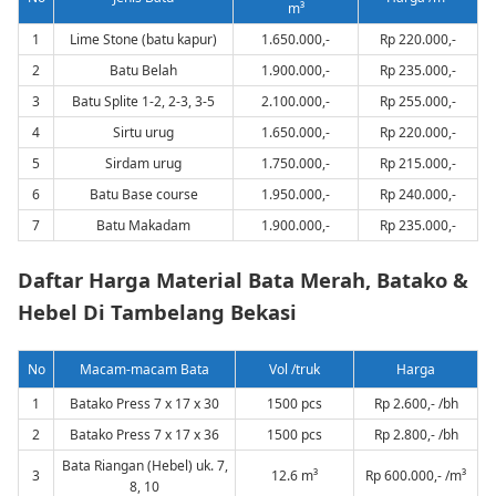
m³
1
Lime Stone (batu kapur)
1.650.000,-
Rp 220.000,-
2
Batu Belah
1.900.000,-
Rp 235.000,-
3
Batu Splite 1-2, 2-3, 3-5
2.100.000,-
Rp 255.000,-
4
Sirtu urug
1.650.000,-
Rp 220.000,-
5
Sirdam urug
1.750.000,-
Rp 215.000,-
6
Batu Base course
1.950.000,-
Rp 240.000,-
7
Batu Makadam
1.900.000,-
Rp 235.000,-
Daftar Harga Material Bata Merah, Batako &
Hebel Di Tambelang Bekasi
No
Macam-macam Bata
Vol /truk
Harga
1
Batako Press 7 x 17 x 30
1500 pcs
Rp 2.600,- /bh
2
Batako Press 7 x 17 x 36
1500 pcs
Rp 2.800,- /bh
Bata Riangan (Hebel) uk. 7,
3
12.6 m³
Rp 600.000,- /m³
8, 10