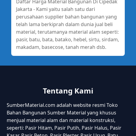
Daftar Harga Material Bangunan Di Cipedak
Jakarta - Kami yaitu salah satu dari
perusahaan supplier bahan bangunan yang
telah lama berkiprah dalam dunia jual beli
material, terutamanya material alam seperti:
pasir, batu, bata, batako, hebel, sirtu, sirdam,
makadam, basecose, tanah merah dsb.
Tentang Kami
SumberMaterial.com adalah website resmi Toko
Bahan Bangunan Sumber Material yang khusus
menjual material alam dan material konstruksi,
seperti: Pasir Hitam, Pasir Putih, Pasir Halus, Pasir
Kasar, Pasir Beton, Pasir Plester, Pasir Urug, Batu