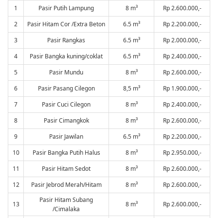
1
Pasir Putih Lampung
8 m³
Rp 2.600.000,-
2
Pasir Hitam Cor /Extra Beton
6.5 m³
Rp 2.200.000,-
3
Pasir Rangkas
6.5 m³
Rp 2.000.000,-
4
Pasir Bangka kuning/coklat
6.5 m³
Rp 2.400.000,-
5
Pasir Mundu
8 m³
Rp 2.600.000,-
6
Pasir Pasang Cilegon
8,5 m³
Rp 1.900.000,-
7
Pasir Cuci Cilegon
8 m³
Rp 2.400.000,-
8
Pasir Cimangkok
8 m³
Rp 2.600.000,-
9
Pasir Jawilan
6.5 m³
Rp 2.200.000,-
10
Pasir Bangka Putih Halus
8 m³
Rp 2.950.000,-
11
Pasir Hitam Sedot
8 m³
Rp 2.600.000,-
12
Pasir Jebrod Merah/Hitam
8 m³
Rp 2.600.000,-
Pasir Hitam Subang
13
8 m³
Rp 2.600.000,-
/Cimalaka