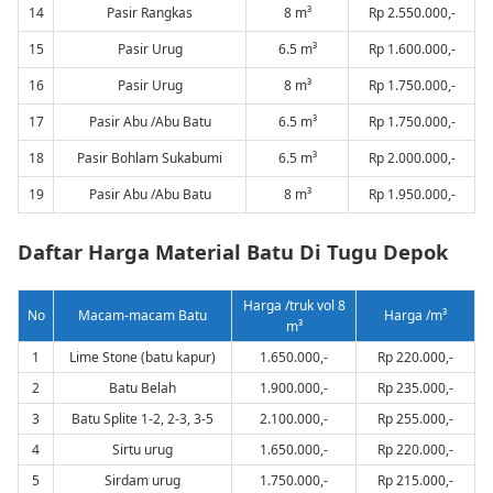
14
Pasir Rangkas
8 m³
Rp 2.550.000,-
15
Pasir Urug
6.5 m³
Rp 1.600.000,-
16
Pasir Urug
8 m³
Rp 1.750.000,-
17
Pasir Abu /Abu Batu
6.5 m³
Rp 1.750.000,-
18
Pasir Bohlam Sukabumi
6.5 m³
Rp 2.000.000,-
19
Pasir Abu /Abu Batu
8 m³
Rp 1.950.000,-
Daftar Harga Material Batu Di Tugu Depok
Harga /truk vol 8
No
Macam-macam Batu
Harga /m³
m³
1
Lime Stone (batu kapur)
1.650.000,-
Rp 220.000,-
2
Batu Belah
1.900.000,-
Rp 235.000,-
3
Batu Splite 1-2, 2-3, 3-5
2.100.000,-
Rp 255.000,-
4
Sirtu urug
1.650.000,-
Rp 220.000,-
5
Sirdam urug
1.750.000,-
Rp 215.000,-