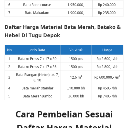
6
Batu Base course
1.950.000,-
Rp 240.000,-
7
Batu Makadam
1.900.000,-
Rp 235.000,-
Daftar Harga Material Bata Merah, Batako &
Hebel Di Tugu Depok
No
Jenis Bata
Vol /truk
Harga
1
Batako Press 7 x 17 x 30
1500 pcs
Rp 2.600,- /bh
2
Batako Press 7 x 17 x 36
1500 pcs
Rp 2.800,- /bh
Bata Riangan (Hebel) uk. 7,
3
12.6 m³
Rp 600.000,- /m³
8, 10
4
Bata merah standar
±10.000 bh
Rp 450,- /bh
5
Bata Merah Jumbo
±6.000 bh
Rp 740,- /bh
Cara Pembelian Sesuai
Daftar Harga Material