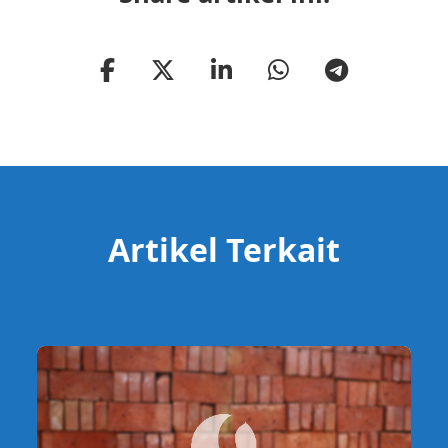
Artikel Terkait