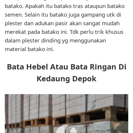
batako. Apakah itu batako tras ataupun batako
semen. Selain itu batako juga gampang utk di
plester dan adukan pasir akan sangat mudah
merekat pada batako ini. Tdk perlu trik khusus
dalam plester dinding yg menggunakan
material batako ini.
Bata Hebel Atau Bata Ringan Di
Kedaung Depok