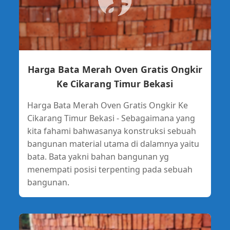
Harga Bata Merah Oven Gratis Ongkir
Ke Cikarang Timur Bekasi
Harga Bata Merah Oven Gratis Ongkir Ke
Cikarang Timur Bekasi - Sebagaimana yang
kita fahami bahwasanya konstruksi sebuah
bangunan material utama di dalamnya yaitu
bata. Bata yakni bahan bangunan yg
menempati posisi terpenting pada sebuah
bangunan.