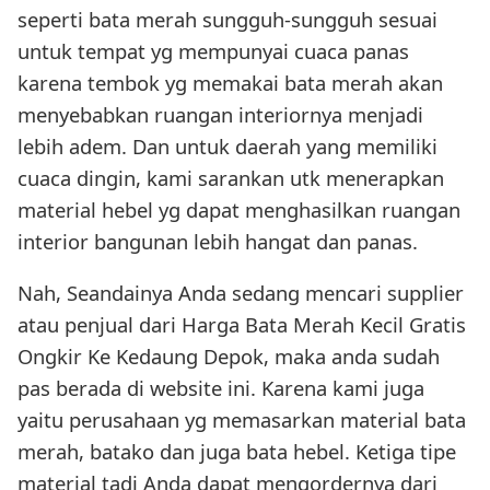
seperti bata merah sungguh-sungguh sesuai
untuk tempat yg mempunyai cuaca panas
karena tembok yg memakai bata merah akan
menyebabkan ruangan interiornya menjadi
lebih adem. Dan untuk daerah yang memiliki
cuaca dingin, kami sarankan utk menerapkan
material hebel yg dapat menghasilkan ruangan
interior bangunan lebih hangat dan panas.
Nah, Seandainya Anda sedang mencari supplier
atau penjual dari Harga Bata Merah Kecil Gratis
Ongkir Ke Kedaung Depok, maka anda sudah
pas berada di website ini. Karena kami juga
yaitu perusahaan yg memasarkan material bata
merah, batako dan juga bata hebel. Ketiga tipe
material tadi Anda dapat mengordernya dari