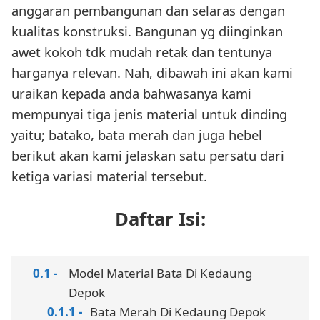
anggaran pembangunan dan selaras dengan
kualitas konstruksi. Bangunan yg diinginkan
awet kokoh tdk mudah retak dan tentunya
harganya relevan. Nah, dibawah ini akan kami
uraikan kepada anda bahwasanya kami
mempunyai tiga jenis material untuk dinding
yaitu; batako, bata merah dan juga hebel
berikut akan kami jelaskan satu persatu dari
ketiga variasi material tersebut.
Daftar Isi:
Model Material Bata Di Kedaung
Depok
Bata Merah Di Kedaung Depok