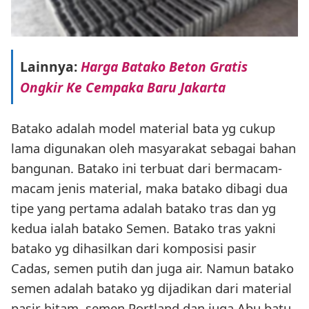
Lainnya:
Harga Batako Beton Gratis
Ongkir Ke Cempaka Baru Jakarta
Batako adalah model material bata yg cukup
lama digunakan oleh masyarakat sebagai bahan
bangunan. Batako ini terbuat dari bermacam-
macam jenis material, maka batako dibagi dua
tipe yang pertama adalah batako tras dan yg
kedua ialah batako Semen. Batako tras yakni
batako yg dihasilkan dari komposisi pasir
Cadas, semen putih dan juga air. Namun batako
semen adalah batako yg dijadikan dari material
pasir hitam, semen Portland dan juga Abu batu.