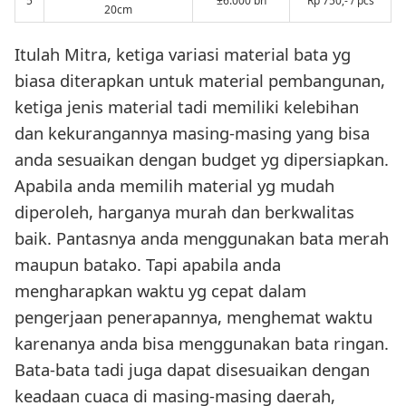
5
±6.000 bh
Rp 750,- / pcs
20cm
Itulah Mitra, ketiga variasi material bata yg
biasa diterapkan untuk material pembangunan,
ketiga jenis material tadi memiliki kelebihan
dan kekurangannya masing-masing yang bisa
anda sesuaikan dengan budget yg dipersiapkan.
Apabila anda memilih material yg mudah
diperoleh, harganya murah dan berkwalitas
baik. Pantasnya anda menggunakan bata merah
maupun batako. Tapi apabila anda
mengharapkan waktu yg cepat dalam
pengerjaan penerapannya, menghemat waktu
karenanya anda bisa menggunakan bata ringan.
Bata-bata tadi juga dapat disesuaikan dengan
keadaan cuaca di masing-masing daerah,