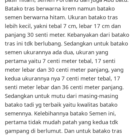
Batako tras berwarna krem namun batako
semen berwarna hitam. Ukuran batako tras
lebih kecil, yakni tebal 7 cm, lebar 17 cm dan
panjang 30 senti meter. Kebanyakan dari batako
tras ini tdk berlubang. Sedangkan untuk batako
semen ukurannya ada dua, ukuran yang
pertama yaitu 7 centi meter tebal, 17 senti
meter lebar dan 30 centi meter panjang, yang
kedua ukurannya nya 7 centi meter tebal, 17
senti meter lebar dan 36 centi meter panjang.
Sedangkan untuk mutu dari masing-masing
batako tadi yg terbaik yaitu kwalitas batako
semennya. Kelebihannya batako Semen ini,
pertama tidak mudah patah yang kedua tdk
gampang di berlumut. Dan untuk batako tras