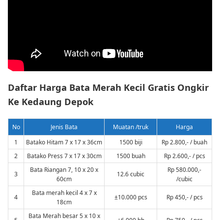
Daftar Harga Bata Merah Kecil Gratis Ongkir
Ke Kedaung Depok
No
Jenis Bata
Muatan /truk
Harga
1
Batako Hitam 7 x 17 x 36cm
1500 biji
Rp 2.800,- / buah
2
Batako Press 7 x 17 x 30cm
1500 buah
Rp 2.600,- / pcs
Bata Riangan 7, 10 x 20 x
Rp 580.000,-
3
12.6 cubic
60cm
/cubic
Bata merah kecil 4 x 7 x
4
±10.000 pcs
Rp 450,- / pcs
18cm
Bata Merah besar 5 x 10 x