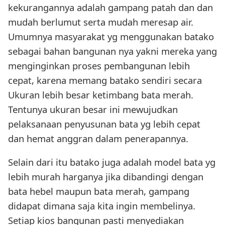
kekurangannya adalah gampang patah dan dan
mudah berlumut serta mudah meresap air.
Umumnya masyarakat yg menggunakan batako
sebagai bahan bangunan nya yakni mereka yang
menginginkan proses pembangunan lebih
cepat, karena memang batako sendiri secara
Ukuran lebih besar ketimbang bata merah.
Tentunya ukuran besar ini mewujudkan
pelaksanaan penyusunan bata yg lebih cepat
dan hemat anggran dalam penerapannya.
Selain dari itu batako juga adalah model bata yg
lebih murah harganya jika dibandingi dengan
bata hebel maupun bata merah, gampang
didapat dimana saja kita ingin membelinya.
Setiap kios bangunan pasti menyediakan