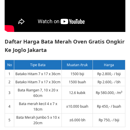
Daftar Harga Bata Merah Oven Gratis Ongkir
Ke Joglo Jakarta
No
Tipe Bata
Muatan /truk
Harga
1
Batako Hitam 7 x 17 x 36cm
1500 biji
Rp 2.800,- / biji
2
Batako Hitam 7 x 17 x 30cm
1500 buah
Rp 2.600,- / bh
Bata Riangan 7, 10 x 20 x
3
12.6 kubik
Rp 580.000,- /m³
60cm
Bata merah kecil 4 x 7 x
4
±10.000 buah
Rp 450,- / buah
18cm
Bata Merah Jumbo 5 x 10 x
5
±6.000 bh
Rp 750,- / biji
20cm