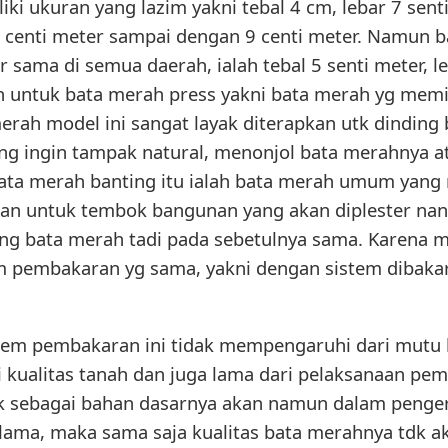
ki ukuran yang lazim yakni tebal 4 cm, lebar 7 sen
8 centi meter sampai dengan 9 centi meter. Namun 
ama di semua daerah, ialah tebal 5 senti meter, le
 untuk bata merah press yakni bata merah yg memi
merah model ini sangat layak diterapkan utk dindin
ng ingin tampak natural, menonjol bata merahnya a
bata merah banting itu ialah bata merah umum ya
kan untuk tembok bangunan yang akan diplester na
ing bata merah tadi pada sebetulnya sama. Karena 
m pembakaran yg sama, yakni dengan sistem dibakar
stem pembakaran ini tidak mempengaruhi dari mutu b
kualitas tanah dan juga lama dari pelaksanaan pem
aik sebagai bahan dasarnya akan namun dalam peng
lama, maka sama saja kualitas bata merahnya tdk a