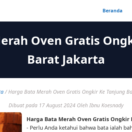
Beranda
erah Oven Gratis Ongk
Barat Jakarta
ta
/
Harga Bata Merah Oven Gratis Ongkir Ke Tanjung Ba
Dibuat pada 17 August 2024
Oleh Ibnu Koesnady
Harga Bata Merah Oven Gratis Ongkir 
- Perlu Anda ketahui bahwa bata ialah b