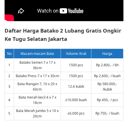
Daftar Harga Batako 2 Lubang Gratis Ongkir
Ke Tugu Selatan Jakarta
No
Macam-macam Bata
Volume /truk
Harga
Batako Semen 7 x 17 x
1
1500 pcs
Rp 2.800,- / bh
36cm
2
Batako Press 7 x 17 x 30cm
1500 pcs
Rp 2.600,- / buah
Bata Riangan 7, 10 x 20 x
Rp 580.000,-
3
12.6 kubik
60cm
/kubik
Bata merah kecil 4 x 7 x
4
±10.000 buah
Rp 450,- / pcs
18cm
Bata Merah Jumbo 5 x 10 x
5
±6.000 pcs
Rp 750,- / buah
20cm