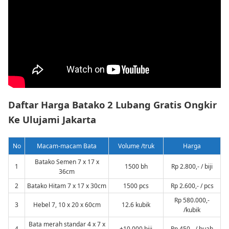
Daftar Harga Batako 2 Lubang Gratis Ongkir
Ke Ulujami Jakarta
No
Macam-macam Bata
Volume /truk
Harga
Batako Semen 7 x 17 x
1
1500 bh
Rp 2.800,- / biji
36cm
2
Batako Hitam 7 x 17 x 30cm
1500 pcs
Rp 2.600,- / pcs
Rp 580.000,-
3
Hebel 7, 10 x 20 x 60cm
12.6 kubik
/kubik
Bata merah standar 4 x 7 x
4
±10.000 biji
Rp 450,- / buah