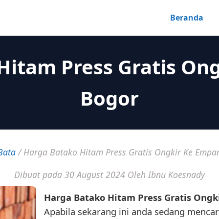
Beranda
Hitam Press Gratis On
Bogor
Bata
/
Harga Batako Hitam Press Gratis Ongkir Ke Empa
Dibuat pada 30 August 2024
Oleh Ibnu Koesnady
Harga Batako Hitam Press Gratis Ongk
Apabila sekarang ini anda sedang mencar