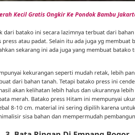
erah Kecil Gratis Ongkir Ke Pondok Bambu Jakart
 dari batako ini secara lazimnya terbuat dari baha
 press atau padat. Selain itu ada juga yg membuat b
 Bahkan sekarang ini ada juga yang membuat batako 
mempunyai kekurangan seperti mudah retak, lebih pa
uat dari bahan tanah. Tetapi batako press ini cende
sil akan kelihatan lebih halus dan ukurannya lebih p
ata merah. Batako press Hitam ini mempunyai ukur
ebal 8-10 cm. material ini sering dipilih karena un
nimalisir sisa bahan dan mempermudah pembangun
3. Bata Ringan Di Empang Bogor