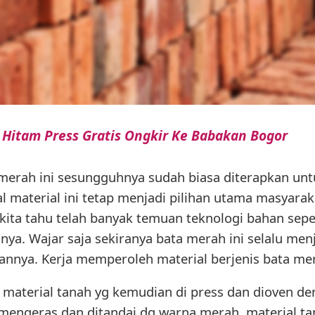
 Hitam Press Gratis Ongkir Ke Babakan Bogor
 merah ini sesungguhnya sudah biasa diterapkan unt
l material ini tetap menjadi pilihan utama masyar
ita tahu telah banyak temuan teknologi bahan seper
nnya. Wajar saja sekiranya bata merah ini selalu men
annya. Kerja memperoleh material berjenis bata merah
i material tanah yg kemudian di press dan dioven de
mengeras dan ditandai dg warna merah. material tan