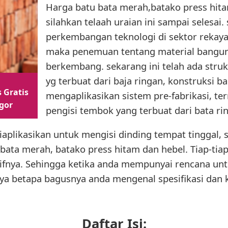
Harga batu bata merah,batako press hit
silahkan telaah uraian ini sampai selesai. 
perkembangan teknologi di sektor rekaya
maka penemuan tentang material banguna
berkembang. sekarang ini telah ada str
yg terbuat dari baja ringan, konstruksi 
 Gratis
mengaplikasikan sistem pre-fabrikasi, t
gor
pengisi tembok yang terbuat dari bata ri
iaplikasikan untuk mengisi dinding tempat tinggal,
ri bata merah, batako press hitam dan hebel. Tiap-ti
tifnya. Sehingga ketika anda mempunyai rencana u
a betapa bagusnya anda mengenal spesifikasi dan k
Daftar Isi: