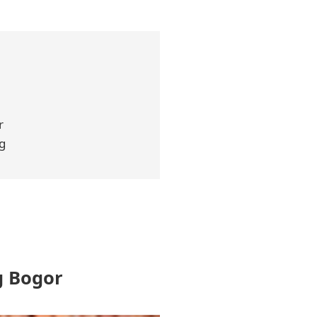
r
g
g Bogor