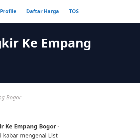
Profile
Daftar Harga
TOS
gkir Ke Empang
ng Bogor
ir Ke Empang Bogor
-
i kabar mengenai List