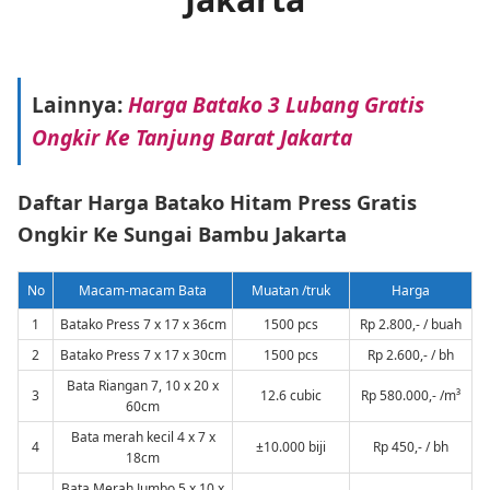
Lainnya:
Harga Batako 3 Lubang Gratis
Ongkir Ke Tanjung Barat Jakarta
Daftar Harga Batako Hitam Press Gratis
Ongkir Ke Sungai Bambu Jakarta
No
Macam-macam Bata
Muatan /truk
Harga
1
Batako Press 7 x 17 x 36cm
1500 pcs
Rp 2.800,- / buah
2
Batako Press 7 x 17 x 30cm
1500 pcs
Rp 2.600,- / bh
Bata Riangan 7, 10 x 20 x
3
12.6 cubic
Rp 580.000,- /m³
60cm
Bata merah kecil 4 x 7 x
4
±10.000 biji
Rp 450,- / bh
18cm
Bata Merah Jumbo 5 x 10 x