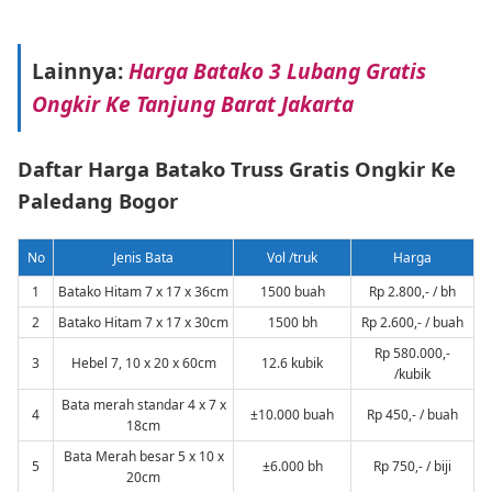
Lainnya:
Harga Batako 3 Lubang Gratis
Ongkir Ke Tanjung Barat Jakarta
Daftar Harga Batako Truss Gratis Ongkir Ke
Paledang Bogor
No
Jenis Bata
Vol /truk
Harga
1
Batako Hitam 7 x 17 x 36cm
1500 buah
Rp 2.800,- / bh
2
Batako Hitam 7 x 17 x 30cm
1500 bh
Rp 2.600,- / buah
Rp 580.000,-
3
Hebel 7, 10 x 20 x 60cm
12.6 kubik
/kubik
Bata merah standar 4 x 7 x
4
±10.000 buah
Rp 450,- / buah
18cm
Bata Merah besar 5 x 10 x
5
±6.000 bh
Rp 750,- / biji
20cm