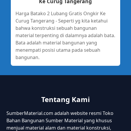
Ke Curug Tangerang
Harga Batako 2 Lubang Gratis Ongkir Ke
Curug Tangerang - Seperti yg kita ketahui
bahwa konstruksi sebuah bangunan
material terpenting di dalamnya adalah bata.
Bata adalah material bangunan yang
menempati posisi utama pada sebuah
bangunan.
Tentang Kami
SumberMaterial.com adalah website resmi Toko
Bahan Bangunan Sumber Material yang khusus
menjual material alam dan material konstruksi,