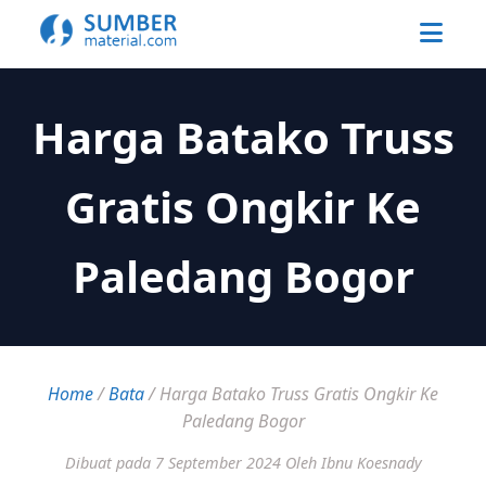
Harga Batako Truss
Gratis Ongkir Ke
Paledang Bogor
Home
/
Bata
/
Harga Batako Truss Gratis Ongkir Ke
Paledang Bogor
Dibuat pada 7 September 2024
Oleh Ibnu Koesnady