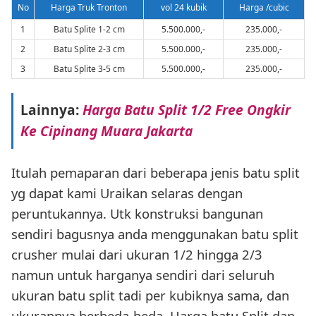
No
Harga Truk Tronton
vol 24 kubik
Harga /cubic
1
Batu Splite 1-2 cm
5.500.000,-
235.000,-
2
Batu Splite 2-3 cm
5.500.000,-
235.000,-
3
Batu Splite 3-5 cm
5.500.000,-
235.000,-
Lainnya:
Harga Batu Split 1/2 Free Ongkir
Ke Cipinang Muara Jakarta
Itulah pemaparan dari beberapa jenis batu split
yg dapat kami Uraikan selaras dengan
peruntukannya. Utk konstruksi bangunan
sendiri bagusnya anda menggunakan batu split
crusher mulai dari ukuran 1/2 hingga 2/3
namun untuk harganya sendiri dari seluruh
ukuran batu split tadi per kubiknya sama, dan
ukurannya berbeda-beda. Harga batu Split dan