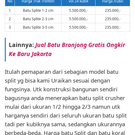
No
Harga Truk Tronton
vol 24 kubik
Harga /cubic
1
Batu Splite 1-2 cm
5.500.000,-
235.000,-
2
Batu Splite 2-3 cm
5.500.000,-
235.000,-
3
Batu Splite 3-5 cm
5.500.000,-
235.000,-
Lainnya:
Jual Batu Bronjong Gratis Ongkir
Ke Baru Jakarta
Itulah pemaparan dari sebagian model batu
split yg bisa kami Uraikan sesuai dengan
fungsinya. Utk konstruksi bangunan sendiri
bagusnya anda menerapkan batu split crusher
mulai dari ukuran 1/2 hingga 2/3 namun utk
harganya sendiri dari seluruh ukuran batu split
tadi per kubiknya sama, sedangkan ukurannya
berbeda-beda. Harga batu Split dan batu koral