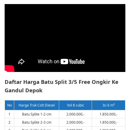
Daftar Harga Batu Split 3/5 Free Ongkir Ke
Gandul Depok
No
Harga Truk Colt Diesel
Vol 8 cubic
Isi 6 m³
1
Batu Splite 1-2 cm
2.000.000,-
1.850.000,-
2
Batu Splite 2-3 cm
2.000.000,-
1.850.000,-