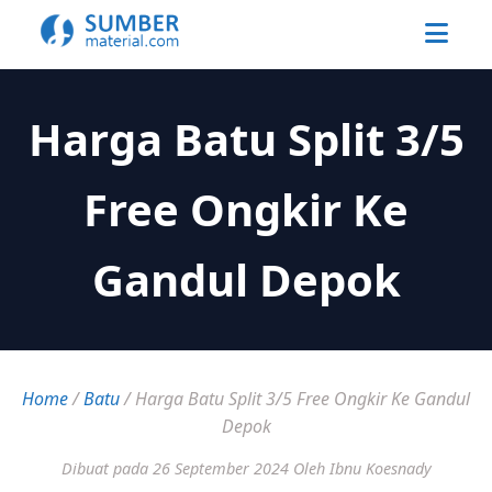
Harga Batu Split 3/5
Free Ongkir Ke
Gandul Depok
Home
/
Batu
/
Harga Batu Split 3/5 Free Ongkir Ke Gandul
Depok
Dibuat pada 26 September 2024
Oleh Ibnu Koesnady