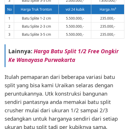
3
Batu Splite 3-5 cm
2.000.000,-
1.850.000,-
No
Harga Truk Tronton
vol 24 kubik
Harga /m³
1
Batu Splite 1-2 cm
5.500.000,-
235.000,-
2
Batu Splite 2-3 cm
5.500.000,-
235.000,-
3
Batu Splite 3-5 cm
5.500.000,-
235.000,-
Lainnya:
Harga Batu Split 1/2 Free Ongkir
Ke Wanayasa Purwakarta
Itulah pemaparan dari beberapa variasi batu
split yang bisa kami Uraikan selaras dengan
peruntukannya. Utk konstruksi bangunan
sendiri pantasnya anda memakai batu split
crusher mulai dari ukuran 1/2 sampai 2/3
sedangkan untuk harganya sendiri dari setiap
ukuran batu split tadi per kubiknya sama,