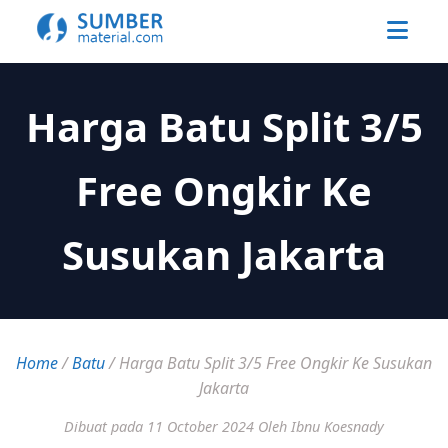
Harga Batu Split 3/5
Free Ongkir Ke
Susukan Jakarta
Home
/
Batu
/
Harga Batu Split 3/5 Free Ongkir Ke Susukan
Jakarta
Dibuat pada 11 October 2024
Oleh Ibnu Koesnady