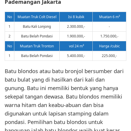
Pademangan Jakarta
No
Muatan Truk Colt Diesel
Isi 8 kubik
Muatan 6 m³
1
Batu Kali Lonjong
2.300.000,-
-
2
Batu Belah Pondasi
1.900.000,-
1.750.000,-
No
Muatan Truk Tronton
vol 24 m³
Harga /cubic
1
Batu Belah Pondasi
5.400.000,-
225.000,-
Batu blondos atau batu bronjol bersumber dari
batu bulat yang di hasilkan dari kali dan
gunung. Batu ini memiliki bentuk yang hanya
sekepal tangan dewasa. Batu blondos memiliki
warna hitam dan keabu-abuan dan bisa
digunakan untuk lapisan stamping dalam
pondasi. Pemilihan batu blondos untuk
bangunan ialah batu blondos wajib kuat,keras,