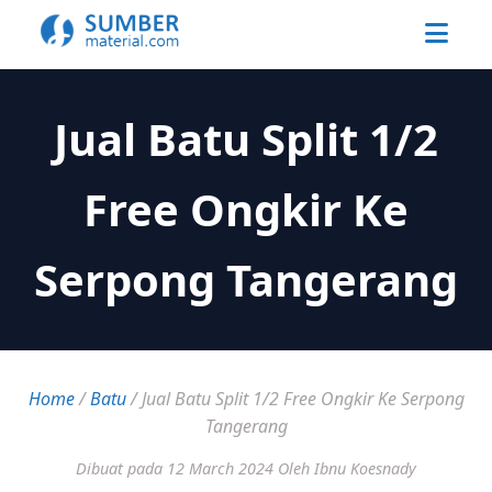
Jual Batu Split 1/2
Free Ongkir Ke
Serpong Tangerang
Home
/
Batu
/
Jual Batu Split 1/2 Free Ongkir Ke Serpong
Tangerang
Dibuat pada 12 March 2024
Oleh Ibnu Koesnady