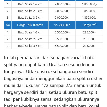
1
Batu Splite 1-2 cm
2.000.000,-
1.850.000,-
2
Batu Splite 2-3 cm
2.000.000,-
1.850.000,-
3
Batu Splite 3-5 cm
2.000.000,-
1.850.000,-
No
Harga Truk Tronton
vol 24 cubic
Harga /m³
1
Batu Splite 1-2 cm
5.500.000,-
235.000,-
2
Batu Splite 2-3 cm
5.500.000,-
235.000,-
3
Batu Splite 3-5 cm
5.500.000,-
235.000,-
Itulah pemaparan dari sebagian variasi batu
split yang dapat kami Uraikan sesuai dengan
fungsinya. Utk konstruksi bangunan sendiri
bagusnya anda menggunakan batu split crusher
mulai dari ukuran 1/2 sampai 2/3 namun untuk
harganya sendiri dari setiap ukuran batu split
tadi per kubiknya sama, sedangkan ukurannya
berbeda-beda. Harga batu Split dan batu koral