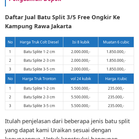
Daftar Jual Batu Split 3/5 Free Ongkir Ke
Kampung Rawa Jakarta
No
Harga Truk Colt Diesel
Isi 8 kubik
Muatan 6 cubic
1
Batu Splite 1-2 cm
2.000.000,-
1.850.000,-
2
Batu Splite 2-3 cm
2.000.000,-
1.850.000,-
3
Batu Splite 3-5 cm
2.000.000,-
1.850.000,-
No
Harga Truk Tronton
vol 24 kubik
Harga /cubic
1
Batu Splite 1-2 cm
5.500.000,-
235.000,-
2
Batu Splite 2-3 cm
5.500.000,-
235.000,-
3
Batu Splite 3-5 cm
5.500.000,-
235.000,-
Itulah penjelasan dari beberapa jenis batu split
yang dapat kami Uraikan sesuai dengan
kegunaannya. Untuk konstruksi bangunan