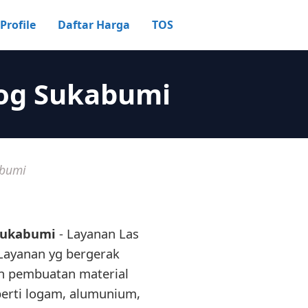
Profile
Daftar Harga
TOS
log Sukabumi
abumi
 Sukabumi
- Layanan Las
Layanan yg bergerak
 pembuatan material
erti logam, alumunium,