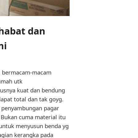
ahabat dan
mi
utk bermacam-macam
umah utk
rusnya kuat dan bendung
pat total dan tak goyg.
lah penyambungan pagar
 Bukan cuma material itu
u untuk menyusun benda yg
bagian kerangka pada