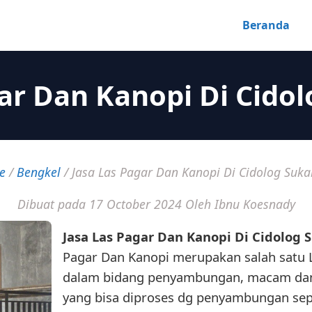
Beranda
gar Dan Kanopi Di Cido
e
/
Bengkel
/
Jasa Las Pagar Dan Kanopi Di Cidolog Suk
Dibuat pada 17 October 2024
Oleh Ibnu Koesnady
Jasa Las Pagar Dan Kanopi Di Cidolog
Pagar Dan Kanopi merupakan salah satu 
dalam bidang penyambungan, macam dan
yang bisa diproses dg penyambungan sep