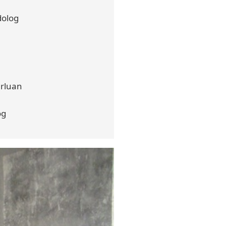
dolog
rluan
og