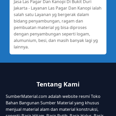
Jasa Las Pagar Dan Kanopi Di Bukit Duri
Jakarta - Layanan Las Pagar Dan Kanopi ialah
salah satu Layanan yg bergerak dalam
bidang penyambungan, ragam dan
pembuatan material yg bisa diproses
dengan penyambungan seperti logam,
alumunium, besi, dan masih banyak lagi yg
lainnya.
Tentang Kami
SumberMaterial.com adalah website resmi Toko
Bahan Bangunan Sumber Material yang khusus
menjual material alam dan material konstruksi,
seperti: Pasir Hitam, Pasir Putih, Pasir Halus, Pasir