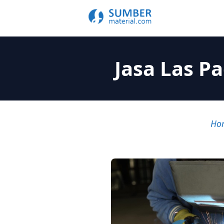
Jasa Las P
Ho