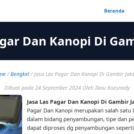
Beranda
agar Dan Kanopi Di Gam
me
/
Bengkel
/
Jasa Las Pagar Dan Kanopi Di Gambir Jak
Dibuat pada 24 September 2024
Oleh Ibnu Koesnady
Jasa Las Pagar Dan Kanopi Di Gambir J
Pagar Dan Kanopi merupakan salah satu 
dalam bidang penyambungan, tipe dan p
dapat diproses dg penyambungan seperti