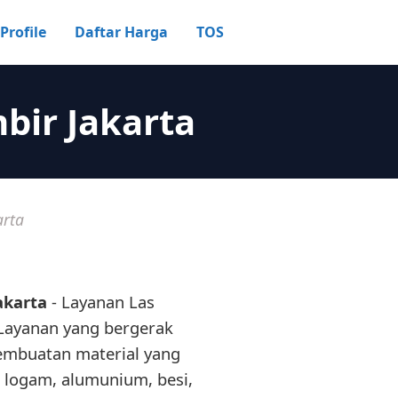
Profile
Daftar Harga
TOS
bir Jakarta
arta
akarta
- Layanan Las
Layanan yang bergerak
embuatan material yang
 logam, alumunium, besi,