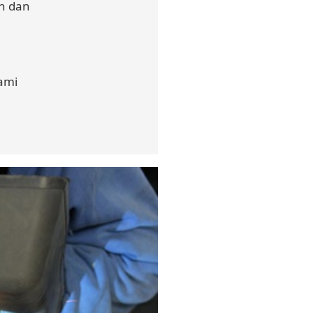
n dan
ami