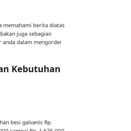
sa memahami berita diatas
diakan juga sebagian
kur anda dalam mengorder
kan Kebutuhan
han besi galvanis Rp.
.000 sampai Rp. 1.675.000