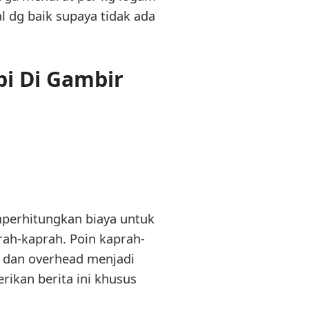
l dg baik supaya tidak ada
pi Di Gambir
mperhitungkan biaya untuk
rah-kaprah. Poin kaprah-
ai dan overhead menjadi
ikan berita ini khusus