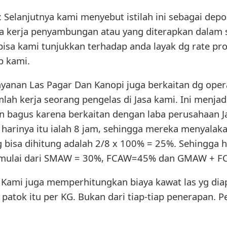
: Selanjutnya kami menyebut istilah ini sebagai depo
ra kerja penyambungan atau yang diterapkan dalam 
g bisa kami tunjukkan terhadap anda layak dg rate p
p kami.
ayanan Las Pagar Dan Kanopi juga berkaitan dg oper
mlah kerja seorang pengelas di Jasa kami. Ini menjad
 bagus karena berkaitan dengan laba perusahaan Jasa
p harinya itu ialah 8 jam, sehingga mereka menyalaka
g bisa dihitung adalah 2/8 x 100% = 25%. Sehingga ha
ni mulai dari SMAW = 30%, FCAW=45% dan GMAW + FC
 Kami juga memperhitungkan biaya kawat las yg dia
 patok itu per KG. Bukan dari tiap-tiap penerapan. P