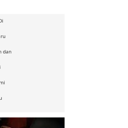
Di
aru
n dan
i
mi
u