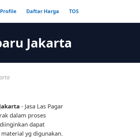
Profile
Daftar Harga
TOS
baru Jakarta
arta
Jakarta
- Jasa Las Pagar
erak dalam proses
diinginkan dapat
 material yg digunakan.