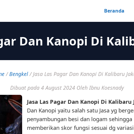
Beranda
gar Dan Kanopi Di Kali
me
/
Bengkel
/
Jasa Las Pagar Dan Kanopi Di Kalibaru Jak
Dibuat pada 4 August 2024
Oleh Ibnu Koesnady
Jasa Las Pagar Dan Kanopi Di Kalibaru 
Dan Kanopi yaitu salah satu Jasa yg berg
penyambungan besi dan logam sehingga 
memberikan skor fungsi sesuai dg variasi