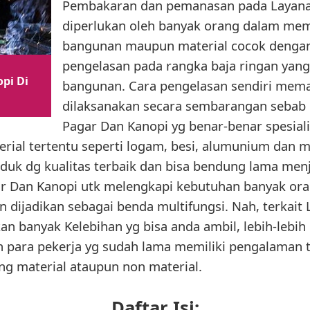
Pembakaran dan pemanasan pada Layanan 
diperlukan oleh banyak orang dalam mem
bangunan maupun material cocok dengan 
pengelasan pada rangka baja ringan yang
pi Di
bangunan. Cara pengelasan sendiri mema
dilaksanakan secara sembarangan sebab
Pagar Dan Kanopi yg benar-benar spesi
terial tertentu seperti logam, besi, alumunium dan m
duk dg kualitas terbaik dan bisa bendung lama menj
ar Dan Kanopi utk melengkapi kebutuhan banyak or
n dijadikan sebagai benda multifungsi. Nah, terkait
an banyak Kelebihan yg bisa anda ambil, lebih-leb
h para pekerja yg sudah lama memiliki pengalaman 
ng material ataupun non material.
Daftar Isi: