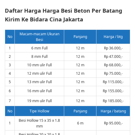
Daftar Harga Harga Besi Beton Per Batang
Kirim Ke Bidara Cina Jakarta
Macam-macam Ukuran
No
Panjang
Harga / btg
Besi
1
6 mm Full
12 m
Rp 36.000,-
2
8 mm Full
12 m
Rp 47.000,-
3
10 mm ulir Full
12 m
Rp 68.000,-
4
12 mm ulir Full
12 m
Rp 75.000,-
5
13 mm ulir Full
12 m
Rp 115.000,-
6
16 mm ulir Full
12 m
Rp 155.000,-
7
19 mm ulir Full
12 m
Rp 185.000,-
No
Tipe Hollow
Panjang
Harga / batang
Besi Hollow 15 x 35 x 1.8
1
6 m
Rp 95.000,-
mm
Besi Hollow 20 x 20 x 1.8