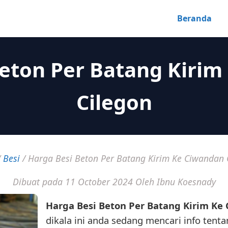
Beranda
Beton Per Batang Kirim
Cilegon
/
Besi
/
Harga Besi Beton Per Batang Kirim Ke Ciwandan 
Dibuat pada 11 October 2024
Oleh Ibnu Koesnady
Harga Besi Beton Per Batang Kirim Ke
dikala ini anda sedang mencari info tentang