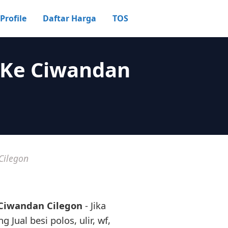
Profile
Daftar Harga
TOS
 Ke Ciwandan
Cilegon
 Ciwandan Cilegon
- Jika
 Jual besi polos, ulir, wf,