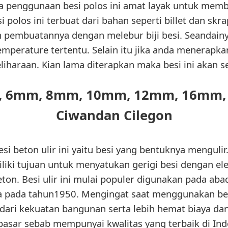
a penggunaan besi polos ini amat layak untuk mem
 polos ini terbuat dari bahan seperti billet dan skrap
 pembuatannya dengan melebur biji besi. Seandainya
mperature tertentu. Selain itu jika anda menerapkan
haraan. Kian lama diterapkan maka besi ini akan s
mm, 6mm, 8mm, 10mm, 12mm, 16mm
Ciwandan Cilegon
i beton ulir ini yaitu besi yang bentuknya mengul
iliki tujuan untuk menyatukan gerigi besi dengan e
eton. Besi ulir ini mulai populer digunakan pada ab
ia pada tahun1950. Mengingat saat menggunakan bes
ari kekuatan bangunan serta lebih hemat biaya dan e
di pasar sebab mempunyai kwalitas yang terbaik di In