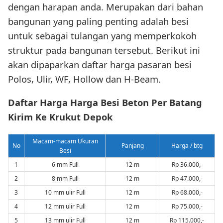
dengan harapan anda. Merupakan dari bahan
bangunan yang paling penting adalah besi
untuk sebagai tulangan yang memperkokoh
struktur pada bangunan tersebut. Berikut ini
akan dipaparkan daftar harga pasaran besi
Polos, Ulir, WF, Hollow dan H-Beam.
Daftar Harga Harga Besi Beton Per Batang
Kirim Ke Krukut Depok
Macam-macam Ukuran
No
Panjang
Harga / btg
Besi
1
6 mm Full
12 m
Rp 36.000,-
2
8 mm Full
12 m
Rp 47.000,-
3
10 mm ulir Full
12 m
Rp 68.000,-
4
12 mm ulir Full
12 m
Rp 75.000,-
5
13 mm ulir Full
12 m
Rp 115.000,-