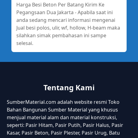
Harga Besi Beton Per Batang Kirim Ke
Pegangsaan Dua Jakarta - Apabila saat ini
anda sedang mencari informasi mengenai
Jual besi polos, ulir, wf, hollow, H-beam maka
silahkan simak pembahasan ini sampe
selesai.
Tentang Kami
SumberMaterial.com adalah website resmi Toko
Bahan Bangunan Sumber Material yang khusus
menjual material alam dan material konstruksi,
seperti: Pasir Hitam, Pasir Putih, Pasir Halus, Pasir
Kasar, Pasir Beton, Pasir Plester, Pasir Urug, Batu