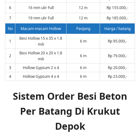
6
16 mm ulir Full
12 m
Rp 155.000,-
7
19 mm ulir Full
12 m
Rp 185.000,-
No
Macam-macam Hollow
Panjang
Harga / batang
Besi Hollow 15 x 35 x 1.8
1
6 m
Rp 95.000,-
mili
Besi Hollow 20 x 20 x 1.8
2
6 m
Rp 79.000,-
mili
3
Hollow Gypsum 2 x 4
6 m
Rp 20.000,-
4
Hollow Gypsum 4 x 4
6 m
Rp 23.000,-
Sistem Order Besi Beton
Per Batang Di Krukut
Depok