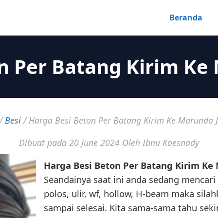
Beranda
n Per Batang Kirim Ke
/
Besi
/
Harga Besi Beton Per Batang Kirim Ke Marunda 
Dibuat pada 20 June 2024
Oleh Ibnu Koesnady
Harga Besi Beton Per Batang Kirim Ke
Seandainya saat ini anda sedang mencari i
polos, ulir, wf, hollow, H-beam maka sil
sampai selesai. Kita sama-sama tahu seki