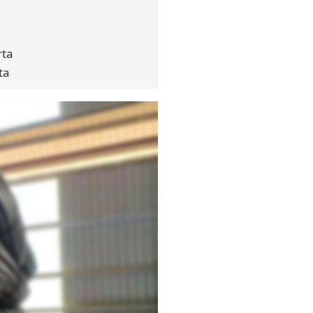
rta
ta