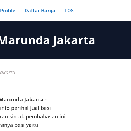
Profile
Daftar Harga
TOS
 Marunda Jakarta
Jakarta
 Marunda Jakarta
-
nfo perihal Jual besi
ahkan simak pembahasan ini
ranya besi yaitu