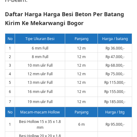
Daftar Harga Harga Besi Beton Per Batang
Kirim Ke Mekarwangi Bogor
No
Tipe Ukuran Besi
Panjang
Harga / batang
1
6 mm Full
12 m
Rp 36.000,-
2
8 mm Full
12 m
Rp 47.000,-
3
10 mm ulir Full
12 m
Rp 68.000,-
4
12 mm ulir Full
12 m
Rp 75.000,-
5
13 mm ulir Full
12 m
Rp 115.000,-
6
16 mm ulir Full
12 m
Rp 155.000,-
7
19 mm ulir Full
12 m
Rp 185.000,-
No
Macam-macam Hollow
Panjang
Harga / btg
Besi Hollow 15 x 35 x 1.8
1
6 m
Rp 95.000,-
mm
Besi Hollow 20 x 20 x 1.8