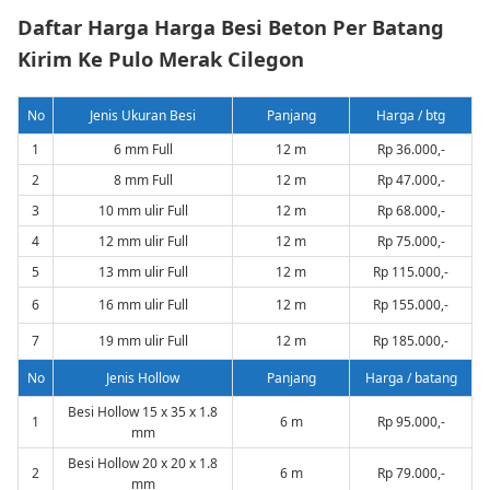
Daftar Harga Harga Besi Beton Per Batang
Kirim Ke Pulo Merak Cilegon
No
Jenis Ukuran Besi
Panjang
Harga / btg
1
6 mm Full
12 m
Rp 36.000,-
2
8 mm Full
12 m
Rp 47.000,-
3
10 mm ulir Full
12 m
Rp 68.000,-
4
12 mm ulir Full
12 m
Rp 75.000,-
5
13 mm ulir Full
12 m
Rp 115.000,-
6
16 mm ulir Full
12 m
Rp 155.000,-
7
19 mm ulir Full
12 m
Rp 185.000,-
No
Jenis Hollow
Panjang
Harga / batang
Besi Hollow 15 x 35 x 1.8
1
6 m
Rp 95.000,-
mm
Besi Hollow 20 x 20 x 1.8
2
6 m
Rp 79.000,-
mm