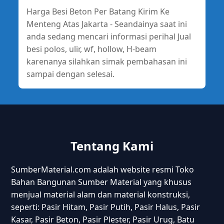
Harga Besi Beton Per Batang Kirim Ke
Menteng Atas Jakarta - Seandainya saat ini
anda sedang mencari informasi perihal Jual
besi polos, ulir, wf, hollow, H-beam
karenanya silahkan simak pembahasan ini
sampai dengan selesai.
Tentang Kami
SumberMaterial.com adalah website resmi Toko
Bahan Bangunan Sumber Material yang khusus
menjual material alam dan material konstruksi,
seperti: Pasir Hitam, Pasir Putih, Pasir Halus, Pasir
Kasar, Pasir Beton, Pasir Plester, Pasir Urug, Batu