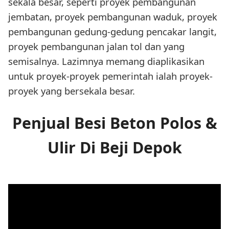
sekala besar, seperti proyek pembangunan
jembatan, proyek pembangunan waduk, proyek
pembangunan gedung-gedung pencakar langit,
proyek pembangunan jalan tol dan yang
semisalnya. Lazimnya memang diaplikasikan
untuk proyek-proyek pemerintah ialah proyek-
proyek yang bersekala besar.
Penjual Besi Beton Polos &
Ulir Di Beji Depok