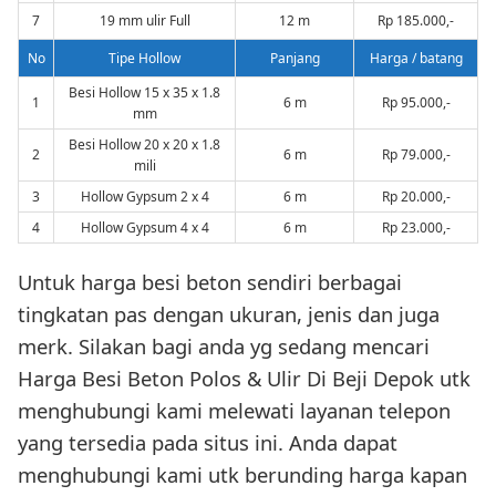
7
19 mm ulir Full
12 m
Rp 185.000,-
No
Tipe Hollow
Panjang
Harga / batang
Besi Hollow 15 x 35 x 1.8
1
6 m
Rp 95.000,-
mm
Besi Hollow 20 x 20 x 1.8
2
6 m
Rp 79.000,-
mili
3
Hollow Gypsum 2 x 4
6 m
Rp 20.000,-
4
Hollow Gypsum 4 x 4
6 m
Rp 23.000,-
Untuk harga besi beton sendiri berbagai
tingkatan pas dengan ukuran, jenis dan juga
merk. Silakan bagi anda yg sedang mencari
Harga Besi Beton Polos & Ulir Di Beji Depok utk
menghubungi kami melewati layanan telepon
yang tersedia pada situs ini. Anda dapat
menghubungi kami utk berunding harga kapan