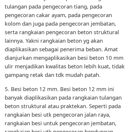
tulangan pada pengecoran tiang, pada
pengecoran cakar ayam, pada pengecoran
kolom dan juga pada pengecoran jembatan,
serta rangkaian pengecoran beton struktural
lainnya. Yakni rangkaian beton yg akan
diaplikasikan sebagai penerima beban. Amat
dianjurkan mengaplikasikan besi beton 10 mm
ulir menjadikan kwalitas beton lebih kuat, tidak
gampang retak dan tdk mudah patah.
5. Besi beton 12 mm. Besi beton 12 mm ini
banyak diaplikasikan pada rangkaian tulangan
beton struktural atau praktekan. Seperti pada
rangkaian besi utk pengecoran jalan raya,
rangkaian besi untuk pengecoran jembatan,
rangkaian besi utk pengecoran bendungan,