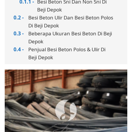
Besi Beton Sni Dan Non Sni Di
Beji Depok
Besi Beton Ulir Dan Besi Beton Polos
Di Beji Depok
Beberapa Ukuran Besi Beton Di Beji
Depok
Penjual Besi Beton Polos & Ulir Di
Beji Depok