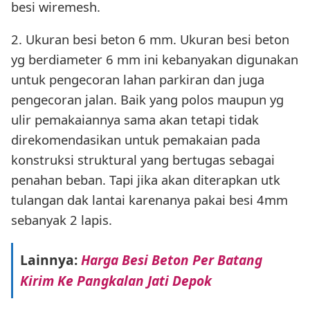
besi wiremesh.
2. Ukuran besi beton 6 mm. Ukuran besi beton
yg berdiameter 6 mm ini kebanyakan digunakan
untuk pengecoran lahan parkiran dan juga
pengecoran jalan. Baik yang polos maupun yg
ulir pemakaiannya sama akan tetapi tidak
direkomendasikan untuk pemakaian pada
konstruksi struktural yang bertugas sebagai
penahan beban. Tapi jika akan diterapkan utk
tulangan dak lantai karenanya pakai besi 4mm
sebanyak 2 lapis.
Lainnya:
Harga Besi Beton Per Batang
Kirim Ke Pangkalan Jati Depok