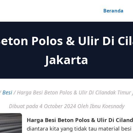
Beranda
eton Polos & Ulir Di C
Jakarta
/
Besi
/
Harga Besi Beton Polos & Ulir Di Cilandak Timur 
Dibuat pada 4 October 2024
Oleh Ibnu Koesnady
Harga Besi Beton Polos & Ulir Di Cilan
diantara kita yang tidak tau material bes