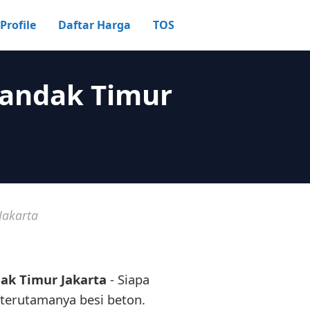
Profile
Daftar Harga
TOS
ilandak Timur
Jakarta
dak Timur Jakarta
- Siapa
i terutamanya besi beton.