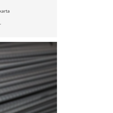
karta
r