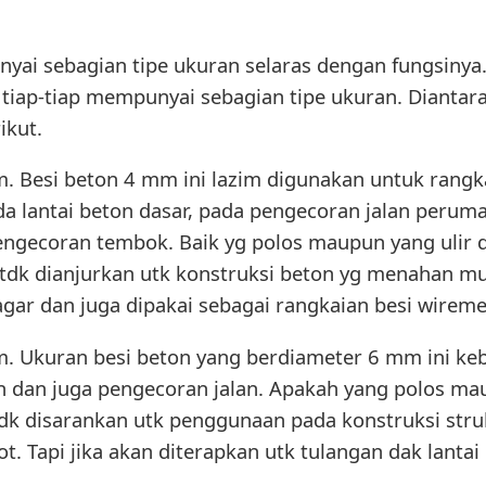
yai sebagian tipe ukuran selaras dengan fungsinya. B
tiap-tiap mempunyai sebagian tipe ukuran. Diantara
ikut.
m. Besi beton 4 mm ini lazim digunakan untuk rang
ada lantai beton dasar, pada pengecoran jalan peru
ngecoran tembok. Baik yg polos maupun yang ulir d
 tdk dianjurkan utk konstruksi beton yg menahan mu
agar dan juga dipakai sebagai rangkaian besi wireme
m. Ukuran besi beton yang berdiameter 6 mm ini keb
n dan juga pengecoran jalan. Apakah yang polos mau
dk disarankan utk penggunaan pada konstruksi stru
 Tapi jika akan diterapkan utk tulangan dak lanta