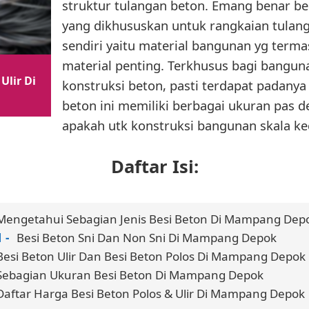
struktur tulangan beton. Emang benar bes
yang dikhususkan untuk rangkaian tulang
sendiri yaitu material bangunan yg termas
material penting. Terkhusus bagi bangu
Ulir Di
konstruksi beton, pasti terdapat padanya 
beton ini memiliki berbagai ukuran pas
apakah utk konstruksi bangunan skala kec
Daftar Isi:
Mengetahui Sebagian Jenis Besi Beton Di Mampang Dep
Besi Beton Sni Dan Non Sni Di Mampang Depok
Besi Beton Ulir Dan Besi Beton Polos Di Mampang Depok
Sebagian Ukuran Besi Beton Di Mampang Depok
Daftar Harga Besi Beton Polos & Ulir Di Mampang Depok