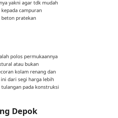
nnya yakni agar tdk mudah
at kepada campuran
i beton pratekan
 Ialah polos permukaannya
ktural atau bukan
gecoran kolam renang dan
ni dari segi harga lebih
 tulangan pada konstruksi
ang Depok