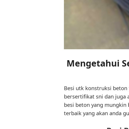
Mengetahui Se
Besi utk konstruksi beton 
bersertifikat sni dan jug
besi beton yang mungkin
terbaik yang akan anda g