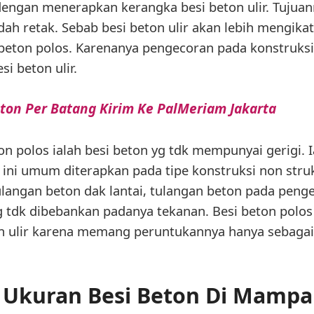
dengan menerapkan kerangka besi beton ulir. Tujua
dah retak. Sebab besi beton ulir akan lebih mengik
 beton polos. Karenanya pengecoran pada konstruks
i beton ulir.
ton Per Batang Kirim Ke PalMeriam Jakarta
n polos ialah besi beton yg tdk mempunyai gerigi.
os ini umum diterapkan pada tipe konstruksi non stru
tulangan beton dak lantai, tulangan beton pada pen
g tdk dibebankan padanya tekanan. Besi beton polos i
n ulir karena memang peruntukannya hanya sebagai
 Ukuran Besi Beton Di Mamp