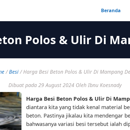
Beranda
eton Polos & Ulir Di 
me
/
Besi
/
Harga Besi Beton Polos & Ulir Di Mampang D
Dibuat pada 29 August 2024
Oleh Ibnu Koesnady
Harga Besi Beton Polos & Ulir Di Mam
diantara kita yang tidak kenal material b
beton. Pastinya jikalau kita mendengar bes
bahwasanya variasi besi tersebut ialah d