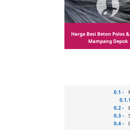
Harga Besi Beton Polos & 
Mampang Depok