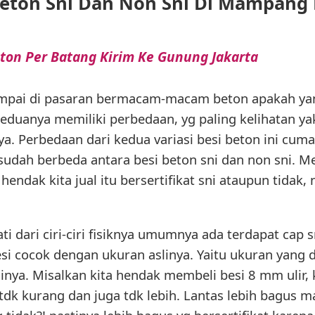
Beton Sni Dan Non Sni Di Mampang
eton Per Batang Kirim Ke Gunung Jakarta
umpai di pasaran bermacam-macam beton apakah yang
keduanya memiliki perbedaan, yg paling kelihatan y
a. Perbedaan dari kedua variasi besi beton ini cuma p
sudah berbeda antara besi beton sni dan non sni. Me
endak kita jual itu bersertifikat sni ataupun tidak,
 dari ciri-ciri fisiknya umumnya ada terdapat cap 
si cocok dengan ukuran aslinya. Yaitu ukuran yang d
nya. Misalkan kita hendak membeli besi 8 mm ulir, k
 tdk kurang dan juga tdk lebih. Lantas lebih bagus 