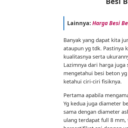
Besi 
Lainnya:
Harga Besi B
Banyak yang dapat kita j
ataupun yg tdk. Pastinya 
kualitasnya serta ukuranny
Lazimnya dari harga juga 
mengetahui besi beton yg h
ketahui ciri-ciri fisiknya.
Pertama apabila mengamati
Yg kedua juga diameter be
sama dengan diameter asli
ulang terdapat full 8 mm,