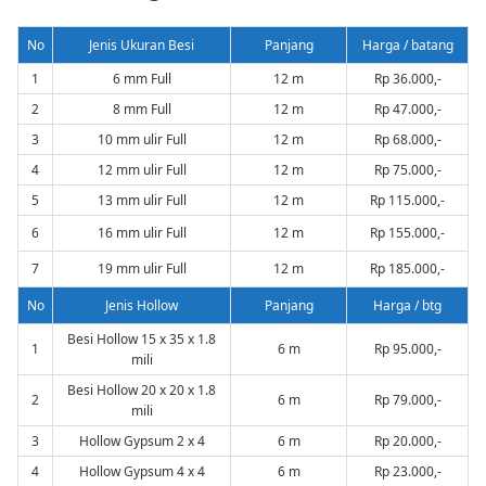
No
Jenis Ukuran Besi
Panjang
Harga / batang
1
6 mm Full
12 m
Rp 36.000,-
2
8 mm Full
12 m
Rp 47.000,-
3
10 mm ulir Full
12 m
Rp 68.000,-
4
12 mm ulir Full
12 m
Rp 75.000,-
5
13 mm ulir Full
12 m
Rp 115.000,-
6
16 mm ulir Full
12 m
Rp 155.000,-
7
19 mm ulir Full
12 m
Rp 185.000,-
No
Jenis Hollow
Panjang
Harga / btg
Besi Hollow 15 x 35 x 1.8
1
6 m
Rp 95.000,-
mili
Besi Hollow 20 x 20 x 1.8
2
6 m
Rp 79.000,-
mili
3
Hollow Gypsum 2 x 4
6 m
Rp 20.000,-
4
Hollow Gypsum 4 x 4
6 m
Rp 23.000,-