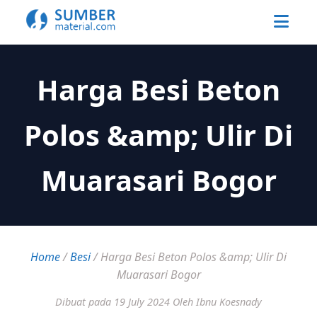
Harga Besi Beton
Polos &amp; Ulir Di
Muarasari Bogor
Home
/
Besi
/
Harga Besi Beton Polos &amp; Ulir Di
Muarasari Bogor
Dibuat pada 19 July 2024
Oleh Ibnu Koesnady