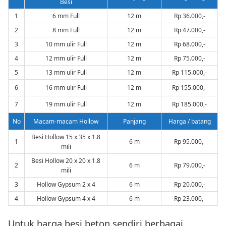
Besi
1
6 mm Full
12 m
Rp 36.000,-
2
8 mm Full
12 m
Rp 47.000,-
3
10 mm ulir Full
12 m
Rp 68.000,-
4
12 mm ulir Full
12 m
Rp 75.000,-
5
13 mm ulir Full
12 m
Rp 115.000,-
6
16 mm ulir Full
12 m
Rp 155.000,-
7
19 mm ulir Full
12 m
Rp 185.000,-
No
Macam-macam Hollow
Panjang
Harga / batang
Besi Hollow 15 x 35 x 1.8
1
6 m
Rp 95.000,-
mili
Besi Hollow 20 x 20 x 1.8
2
6 m
Rp 79.000,-
mili
3
Hollow Gypsum 2 x 4
6 m
Rp 20.000,-
4
Hollow Gypsum 4 x 4
6 m
Rp 23.000,-
Untuk harga besi beton sendiri berbagai