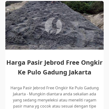
Harga Pasir Jebrod Free Ongkir
Ke Pulo Gadung Jakarta
Harga Pasir Jebrod Free Ongkir Ke Pulo Gadung
Jakarta - Mungkin diantara anda sekalian ada
yang sedang menyeleksi atau meneliti ragam
pasir mana yg cocok atau sesuai dengan tipe