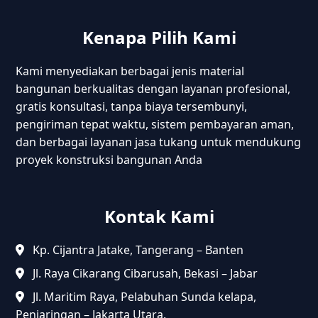
Kenapa Pilih Kami
Kami menyediakan berbagai jenis material
bangunan berkualitas dengan layanan profesional,
gratis konsultasi, tanpa biaya tersembunyi,
pengiriman tepat waktu, sistem pembayaran aman,
dan berbagai layanan jasa tukang untuk mendukung
proyek konstruksi bangunan Anda
Kontak Kami
Kp. Cijantra Jatake, Tangerang – Banten
Jl. Raya Cikarang Cibarusah, Bekasi – Jabar
Jl. Maritim Raya, Pelabuhan Sunda kelapa,
Penjaringan – Jakarta Utara.