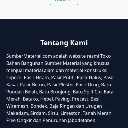
Tentang Kami
SumberMaterial.com adalah website resmi Toko
Bahan Bangunan Sumber Material yang khusus
menjual material alam dan material konstruksi,
seperti: Pasir Hitam, Pasir Putih, Pasir Halus, Pasir
Kasar, Pasir Beton, Pasir Plester, Pasir Urug, Batu
Pondasi Belah, Batu Bronjong, Batu Split Cor, Bata
Merah, Batako, Hebel, Paving, Precast, Besi,
Wiremesh, Bondek, Baja Ringan dan Urugan
Makadam, Sirdam, Sirtu, Limeston, Tanah Merah.
Free Ongkir dan Penurunan Jabodetabek