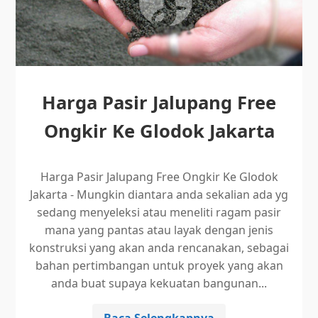
Harga Pasir Jalupang Free
Ongkir Ke Glodok Jakarta
Harga Pasir Jalupang Free Ongkir Ke Glodok
Jakarta - Mungkin diantara anda sekalian ada yg
sedang menyeleksi atau meneliti ragam pasir
mana yang pantas atau layak dengan jenis
konstruksi yang akan anda rencanakan, sebagai
bahan pertimbangan untuk proyek yang akan
anda buat supaya kekuatan bangunan...