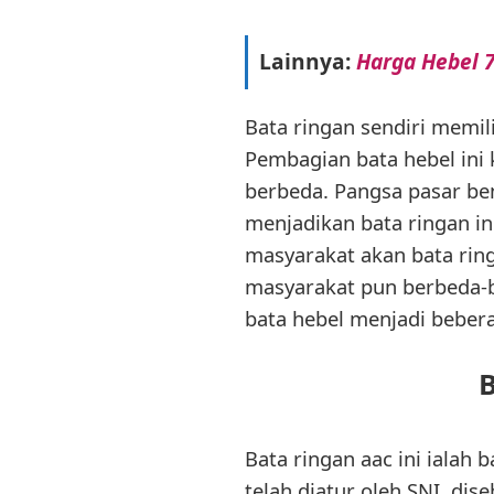
Lainnya:
Harga Hebel 7
Bata ringan sendiri memi
Pembagian bata hebel ini 
berbeda. Pangsa pasar ben
menjadikan bata ringan i
masyarakat akan bata rin
masyarakat pun berbeda-b
bata hebel menjadi beberap
B
Bata ringan aac ini ialah 
telah diatur oleh SNI, di