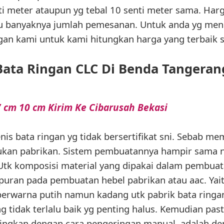
ti meter ataupun yg tebal 10 senti meter sama. Har
tau banyaknya jumlah pemesanan. Untuk anda yg meng
engan kami untuk kami hitungkan harga yang terbaik s
Bata Ringan CLC Di Benda Tangeran
 cm 10 cm Kirim Ke Cibarusah Bekasi
enis bata ringan yg tidak bersertifikat sni. Sebab mem
bukan pabrikan. Sistem pembuatannya hampir sama
tk komposisi material yang dipakai dalam pembuatan
an pada pembuatan hebel pabrikan atau aac. Yaitu 
yg berwarna putih namun kadang utk pabrik bata ring
g tidak terlalu baik yg penting halus. Kemudian pa
keringkan dengan cara pengeringan manual, adalah de