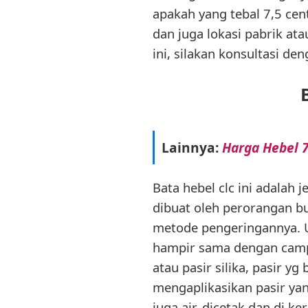
apakah yang tebal 7,5 cen
dan juga lokasi pabrik a
ini, silakan konsultasi d
Lainnya:
Harga Hebel 7
Bata hebel clc ini adalah j
dibuat oleh perorangan 
metode pengeringannya. U
hampir sama dengan campur
atau pasir silika, pasir 
mengaplikasikan pasir yan
juga air, dicetak dan di 