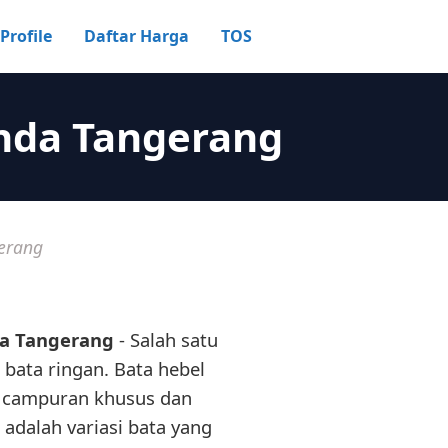
Profile
Daftar Harga
TOS
enda Tangerang
erang
da Tangerang
- Salah satu
u bata ringan. Bata hebel
an campuran khusus dan
 adalah variasi bata yang