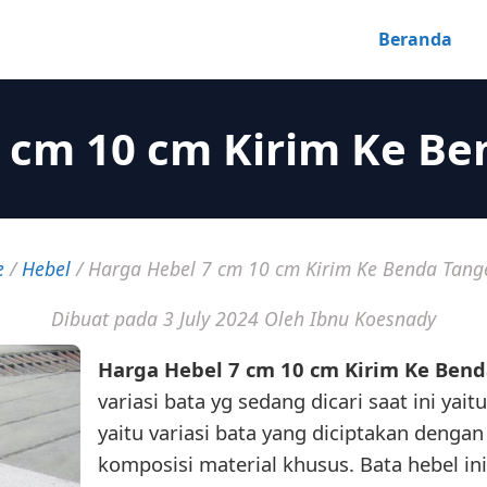
Beranda
 cm 10 cm Kirim Ke B
e
/
Hebel
/
Harga Hebel 7 cm 10 cm Kirim Ke Benda Tang
Dibuat pada 3 July 2024
Oleh Ibnu Koesnady
Harga Hebel 7 cm 10 cm Kirim Ke Ben
variasi bata yg sedang dicari saat ini yait
yaitu variasi bata yang diciptakan deng
komposisi material khusus. Bata hebel ini