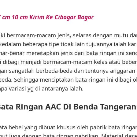
 cm 10 cm Kirim Ke Cibogor Bogor
liki bermacam-macam jenis, selaras dengan mutu da
kedalam beberapa tipe tidak lain tujuannya ialah ka
ar-benar menetapkan jenis dari bata ringan ini sendi
ni dibagi menjadi bermacam-macam kelas atau beber
gan sangatlah berbeda-beda dan tentunya anggaran 
eda. Sehingga menciptakan bata ringan ini dibagi 
a variasi yg di antaranya ialah.
ata Ringan AAC Di Benda Tangeran
bata hebel yang dibuat khusus oleh pabrik bata ringa
sebut juga dengan bata ringan pabrikan. Material da