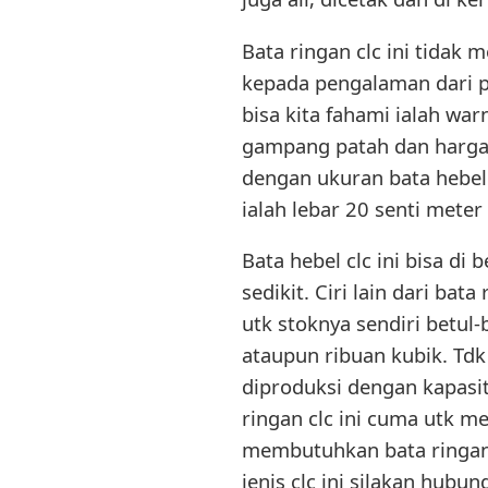
Bata ringan clc ini tidak
kepada pengalaman dari par
bisa kita fahami ialah war
gampang patah dan hargany
dengan ukuran bata hebel 
ialah lebar 20 senti meter
Bata hebel clc ini bisa di
sedikit. Ciri lain dari ba
utk stoknya sendiri betul
ataupun ribuan kubik. Tdk
diproduksi dengan kapasi
ringan clc ini cuma utk 
membutuhkan bata ringan 
jenis clc ini silakan hub