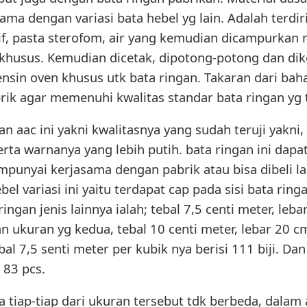
ama dengan variasi bata hebel yg lain. Adalah terdir
itif, pasta sterofom, air yang kemudian dicampurkan
husus. Kemudian dicetak, dipotong-potong dan dik
nsin oven khusus utk bata ringan. Takaran dari bah
rik agar memenuhi kwalitas standar bata ringan yg 
n aac ini yakni kwalitasnya yang sudah teruji yakni
serta warnanya yang lebih putih. bata ringan ini dapa
unyai kerjasama dengan pabrik atau bisa dibeli la
ebel variasi ini yaitu terdapat cap pada sisi bata ri
ingan jenis lainnya ialah; tebal 7,5 centi meter, leb
an ukuran yg kedua, tebal 10 centi meter, lebar 20 c
al 7,5 senti meter per kubik nya berisi 111 biji. Dan
 83 pcs.
tiap-tiap dari ukuran tersebut tdk berbeda, dalam 