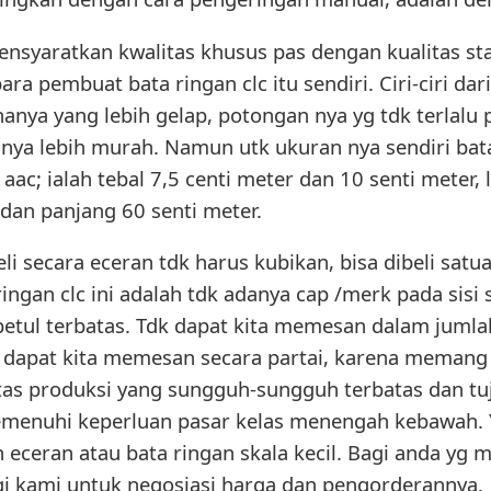
 mensyaratkan kwalitas khusus pas dengan kualitas s
a pembuat bata ringan clc itu sendiri. Ciri-ciri dari
nanya yang lebih gelap, potongan nya yg tdk terlalu pr
a lebih murah. Namun utk ukuran nya sendiri bata 
aac; ialah tebal 7,5 centi meter dan 10 senti meter,
 dan panjang 60 senti meter.
 beli secara eceran tdk harus kubikan, bisa dibeli sa
ta ringan clc ini adalah tdk adanya cap /merk pada s
-betul terbatas. Tdk dapat kita memesan dalam jumla
 dapat kita memesan secara partai, karena memang b
tas produksi yang sungguh-sungguh terbatas dan tu
memenuhi keperluan pasar kelas menengah kebawah.
eceran atau bata ringan skala kecil. Bagi anda yg
ungi kami untuk negosiasi harga dan pengorderannya.