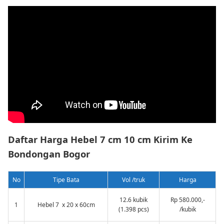
Daftar Harga Hebel 7 cm 10 cm Kirim Ke
Bondongan Bogor
No
Tipe Bata
Vol /truk
Harga
12.6 kubik
Rp 580.000,-
1
Hebel 7 x 20 x 60cm
(1.398 pcs)
/kubik