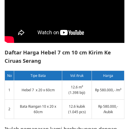
Daftar Harga Hebel 7 cm 10 cm Kirim Ke
Ciruas Serang
No
Tipe Bata
Vol /truk
Harga
12.6 m³
1
Hebel 7 x 20 x 60cm
Rp 580.000,- /m³
(1.398 biji)
Bata Riangan 10 x 20 x
12.6 kubik
Rp 580.000,-
2
60cm
(1.045 pcs)
/kubik
Itulah pemaparan kami berhubungan dengan