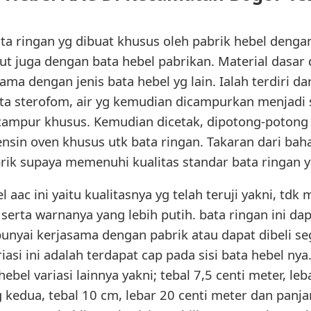
ata ringan yg dibuat khusus oleh pabrik hebel denga
but juga dengan bata hebel pabrikan. Material dasar
ma dengan jenis bata hebel yg lain. Ialah terdiri da
asta sterofom, air yg kemudian dicampurkan menjadi
campur khusus. Kemudian dicetak, dipotong-potong
sin oven khusus utk bata ringan. Takaran dari bah
rik supaya memenuhi kualitas standar bata ringan ya
 aac ini yaitu kualitasnya yg telah teruji yakni, tdk
i serta warnanya yang lebih putih. bata ringan ini da
yai kerjasama dengan pabrik atau dapat dibeli seg
ariasi ini adalah terdapat cap pada sisi bata hebel ny
hebel variasi lainnya yakni; tebal 7,5 centi meter, l
g kedua, tebal 10 cm, lebar 20 centi meter dan panja