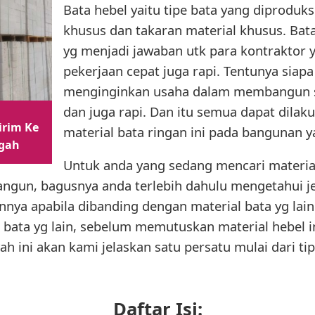
Bata hebel yaitu tipe bata yang diproduk
khusus dan takaran material khusus. Bata 
yg menjadi jawaban utk para kontraktor
pekerjaan cepat juga rapi. Tentunya siapa
menginginkan usaha dalam membangun 
dan juga rapi. Dan itu semua dapat dil
irim Ke
material bata ringan ini pada bangunan y
gah
Untuk anda yang sedang mencari materia
ngun, bagusnya anda terlebih dahulu mengetahui je
nya apabila dibanding dengan material bata yg lai
bata yg lain, sebelum memutuskan material hebel in
ah ini akan kami jelaskan satu persatu mulai dari ti
Daftar Isi: