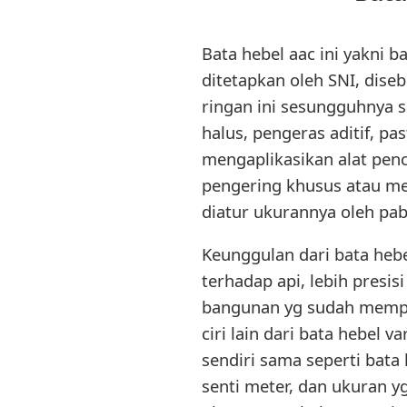
Bata hebel aac ini yakni b
ditetapkan oleh SNI, dise
ringan ini sesungguhnya sa
halus, pengeras aditif, p
mengaplikasikan alat pen
pengering khusus atau men
diatur ukurannya oleh pab
Keunggulan dari bata hebel
terhadap api, lebih presis
bangunan yg sudah mempun
ciri lain dari bata hebel v
sendiri sama seperti bata 
senti meter, dan ukuran y