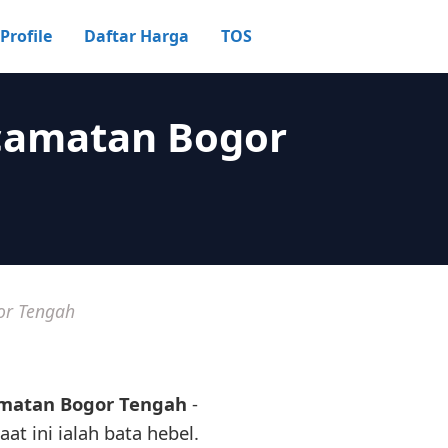
Profile
Daftar Harga
TOS
ecamatan Bogor
or Tengah
amatan Bogor Tengah
-
at ini ialah bata hebel.