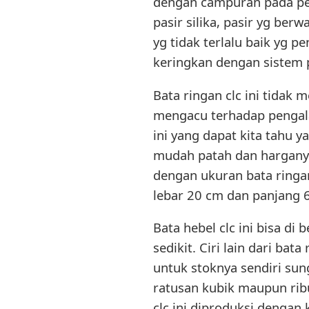
dengan campuran pada pemb
pasir silika, pasir yg ber
yg tidak terlalu baik yg p
keringkan dengan sistem 
Bata ringan clc ini tidak 
mengacu terhadap pengalama
ini yang dapat kita tahu y
mudah patah dan harganya 
dengan ukuran bata ringan
lebar 20 cm dan panjang 6
Bata hebel clc ini bisa di
sedikit. Ciri lain dari bat
untuk stoknya sendiri su
ratusan kubik maupun rib
clc ini diproduksi dengan