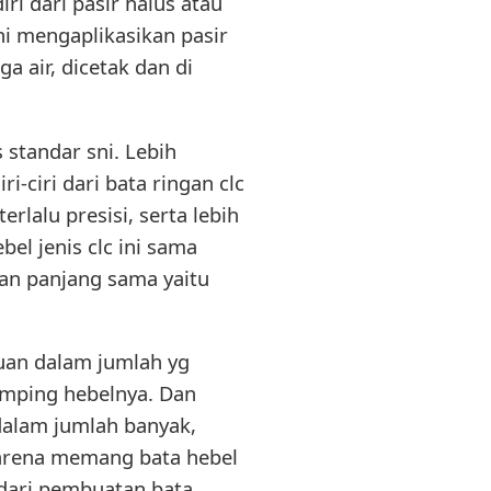
i dari pasir halus atau
ini mengaplikasikan pasir
a air, dicetak dan di
 standar sni. Lebih
-ciri dari bata ringan clc
rlalu presisi, serta lebih
el jenis clc ini sama
dan panjang sama yaitu
atuan dalam jumlah yg
 samping hebelnya. Dan
dalam jumlah banyak,
karena memang bata hebel
 dari pembuatan bata