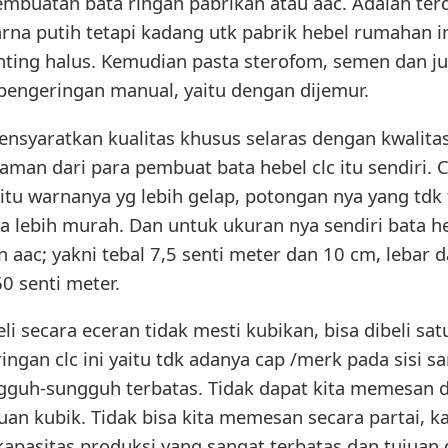
uatan bata ringan pabrikan atau aac. Adalah terdir
warna putih tetapi kadang utk pabrik hebel rumahan 
enting halus. Kemudian pasta sterofom, semen dan jug
pengeringan manual, yaitu dengan dijemur.
mensyaratkan kualitas khusus selaras dengan kwalitas
n dari para pembuat bata hebel clc itu sendiri. Ciri
aitu warnanya yg lebih gelap, potongan nya yang tdk te
lebih murah. Dan untuk ukuran nya sendiri bata heb
 aac; yakni tebal 7,5 senti meter dan 10 cm, lebar 
0 senti meter.
 beli secara eceran tidak mesti kubikan, bisa dibeli s
a ringan clc ini yaitu tdk adanya cap /merk pada sisi
ngguh-sungguh terbatas. Tidak dapat kita memesan 
uan kubik. Tidak bisa kita memesan secara partai, 
 kapasitas produksi yang sangat terbatas dan tujuan