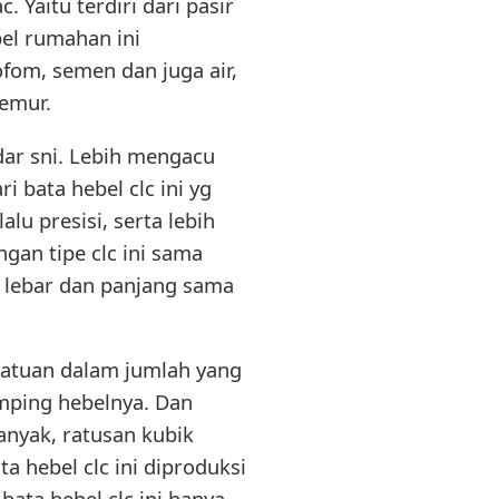
Yaitu terdiri dari pasir
bel rumahan ini
ofom, semen dan juga air,
jemur.
dar sni. Lebih mengacu
i bata hebel clc ini yg
lu presisi, serta lebih
gan tipe clc ini sama
, lebar dan panjang sama
i satuan dalam jumlah yang
samping hebelnya. Dan
anyak, ratusan kubik
 hebel clc ini diproduksi
bata hebel clc ini hanya