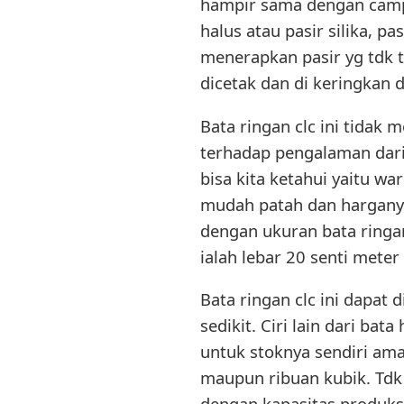
hampir sama dengan campur
halus atau pasir silika, p
menerapkan pasir yg tdk t
dicetak dan di keringkan 
Bata ringan clc ini tidak
terhadap pengalaman dari p
bisa kita ketahui yaitu wa
mudah patah dan harganya 
dengan ukuran bata ringan
ialah lebar 20 senti meter
Bata ringan clc ini dapat 
sedikit. Ciri lain dari ba
untuk stoknya sendiri ama
maupun ribuan kubik. Tdk 
dengan kapasitas produksi