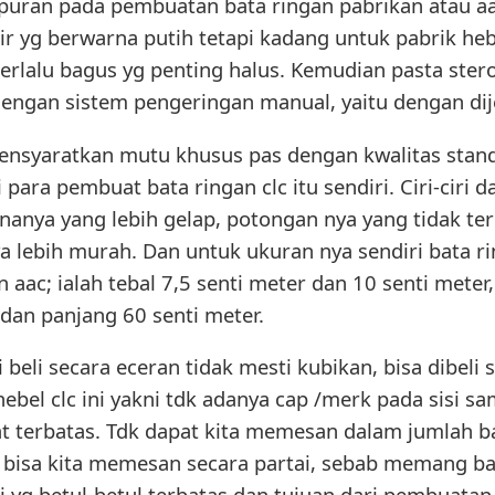
an pada pembuatan bata ringan pabrikan atau aac. 
asir yg berwarna putih tetapi kadang untuk pabrik he
erlalu bagus yg penting halus. Kemudian pasta ster
dengan sistem pengeringan manual, yaitu dengan di
 mensyaratkan mutu khusus pas dengan kwalitas stan
ara pembuat bata ringan clc itu sendiri. Ciri-ciri dar
rnanya yang lebih gelap, potongan nya yang tidak terla
lebih murah. Dan untuk ukuran nya sendiri bata rin
 aac; ialah tebal 7,5 senti meter dan 10 senti meter
 dan panjang 60 senti meter.
di beli secara eceran tidak mesti kubikan, bisa dibel
ta hebel clc ini yakni tdk adanya cap /merk pada sisi 
t terbatas. Tdk dapat kita memesan dalam jumlah b
bisa kita memesan secara partai, sebab memang bata
 yg betul-betul terbatas dan tujuan dari pembuatan 