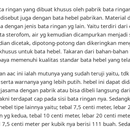
ata ringan yang dibuat khusus oleh pabrik bata ringa
, disebut juga dengan bata hebel pabrikan. Material
 dengan jenis bata ringan yg lain. Yaitu terdiri dari
asta sterofom, air yg kemudian dicampurkan menjadi
ian dicetak, dipotong-potong dan dikeringkan me
husus untuk bata hebel. Takaran dari bahan-bahan 
aya memenuhi kualitas standar bata hebel yang tela
an aac ini ialah mutunya yang sudah teruji yaitu, t
i serta warnanya yang lebih putih. hebel ini dapat d
asama dengan pabrik atau bisa dibeli langsung dari 
 yakni terdapat cap pada sisi bata ringan nya. Sedan
hebel tipe lainnya yaitu; tebal 7,5 centi meter, lebar
 yg kedua, tebal 10 centi meter, lebar 20 centi met
l 7,5 centi meter per kubik nya berisi 111 buah. Se