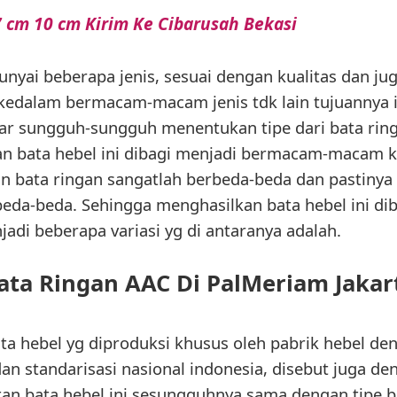
 cm 10 cm Kirim Ke Cibarusah Bekasi
nyai beberapa jenis, sesuai dengan kualitas dan j
 kedalam bermacam-macam jenis tdk lain tujuannya 
r sungguh-sungguh menentukan tipe dari bata ringan
an bata hebel ini dibagi menjadi bermacam-macam ke
n bata ringan sangatlah berbeda-beda dan pastinya
eda-beda. Sehingga menghasilkan bata hebel ini di
adi beberapa variasi yg di antaranya adalah.
ata Ringan AAC Di PalMeriam Jakar
ata hebel yg diproduksi khusus oleh pabrik hebel de
an standarisasi nasional indonesia, disebut juga de
n bata hebel ini sesungguhnya sama dengan tipe ba