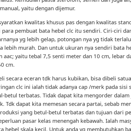
manual, yaitu dengan dijemur.
nsyaratkan kwalitas khusus pas dengan kwalitas stan
ara pembuat bata hebel clc itu sendiri. Ciri-ciri dari
rnanya yg lebih gelap, potongan nya yg tidak terlalu 
lebih murah. Dan untuk ukuran nya sendiri bata heb
 aac; yaitu tebal 7,5 senti meter dan 10 cm, lebar 
60 cm.
 beli secara eceran tdk harus kubikan, bisa dibeli sa
a ringan clc ini ialah tidak adanya cap /merk pada si
ul-betul terbatas. Tidak dapat kita mengorder dalam
. Tdk dapat kita memesan secara partai, sebab mem
roduksi yang betul-betul terbatas dan tujuan dari p
eperluan pasar kelas menengah kebawah. Ialah ma
a hebel skala kecil. Untuk anda yg membutuhkan bata