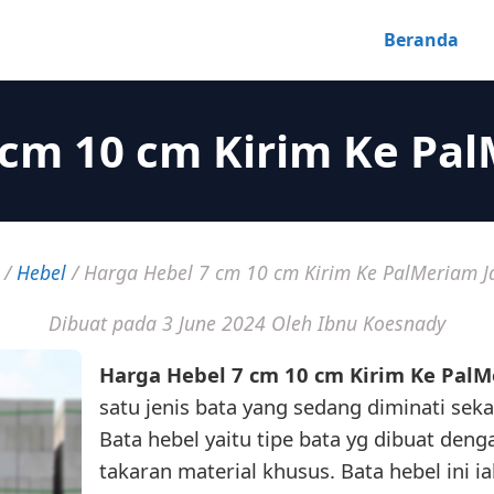
Beranda
 cm 10 cm Kirim Ke Pal
/
Hebel
/
Harga Hebel 7 cm 10 cm Kirim Ke PalMeriam J
Dibuat pada 3 June 2024
Oleh Ibnu Koesnady
Harga Hebel 7 cm 10 cm Kirim Ke PalM
satu jenis bata yang sedang diminati sekar
Bata hebel yaitu tipe bata yg dibuat de
takaran material khusus. Bata hebel ini i