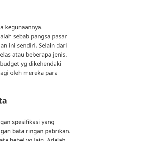
uga kegunaannya.
ialah sebab pangsa pasar
 ini sendiri, Selain dari
las atau beberapa jenis.
 budget yg dikehendaki
bagi oleh mereka para
ta
ngan spesifikasi yang
ngan bata ringan pabrikan.
ta hebel yg lain. Adalah