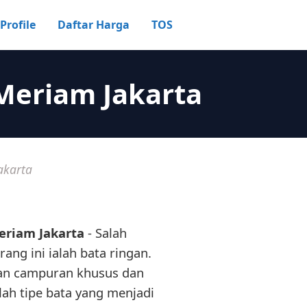
Profile
Daftar Harga
TOS
Meriam Jakarta
akarta
eriam Jakarta
- Salah
ang ini ialah bata ringan.
ngan campuran khusus dan
alah tipe bata yang menjadi