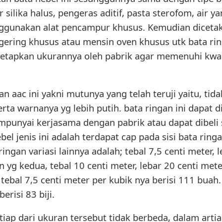
r silika halus, pengeras aditif, pasta sterofom, ai
ggunakan alat pencampur khusus. Kemudian dicetak
ering khusus atau mensin oven khusus utk bata rin
tetapkan ukurannya oleh pabrik agar memenuhi kwal
n aac ini yakni mutunya yang telah teruji yaitu, ti
serta warnanya yg lebih putih. bata ringan ini dapat 
unyai kerjasama dengan pabrik atau dapat dibeli s
hebel jenis ini adalah terdapat cap pada sisi bata rin
ringan variasi lainnya adalah; tebal 7,5 centi meter, 
 yg kedua, tebal 10 centi meter, lebar 20 centi met
tebal 7,5 centi meter per kubik nya berisi 111 buah
erisi 83 biji.
iap dari ukuran tersebut tidak berbeda, dalam artia