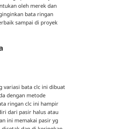
entukan oleh merek dan
ginginkan bata ringan
erbaik sampai di proyek
a
 variasi bata clc ini dibuat
eda dengan metode
a ringan clc ini hampir
i dari pasir halus atau
han ini memakai pasir yg
 dicetak dan di keringkan