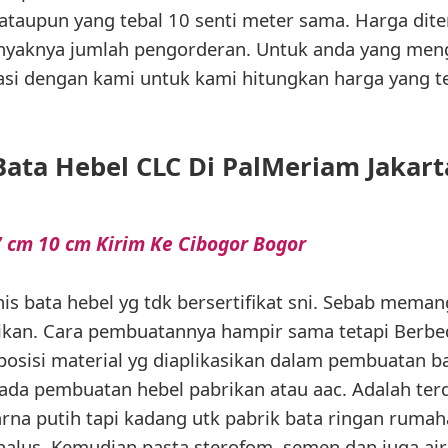
 ataupun yang tebal 10 senti meter sama. Harga dit
banyaknya jumlah pengorderan. Untuk anda yang men
ultasi dengan kami untuk kami hitungkan harga yang t
Bata Hebel CLC Di PalMeriam Jakart
 cm 10 cm Kirim Ke Cibogor Bogor
enis bata hebel yg tdk bersertifikat sni. Sebab memang
ikan. Cara pembuatannya hampir sama tetapi Berb
sisi material yg diaplikasikan dalam pembuatan bat
a pembuatan hebel pabrikan atau aac. Adalah terdir
warna putih tapi kadang utk pabrik bata ringan ruma
 halus. Kemudian pasta sterofom, semen dan juga air,