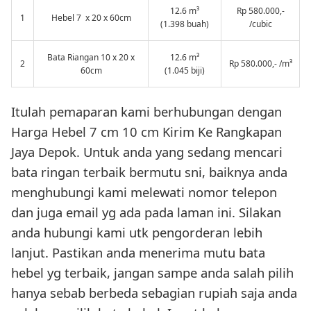
12.6 m³
Rp 580.000,-
1
Hebel 7 x 20 x 60cm
(1.398 buah)
/cubic
Bata Riangan 10 x 20 x
12.6 m³
2
Rp 580.000,- /m³
60cm
(1.045 biji)
Itulah pemaparan kami berhubungan dengan
Harga Hebel 7 cm 10 cm Kirim Ke Rangkapan
Jaya Depok. Untuk anda yang sedang mencari
bata ringan terbaik bermutu sni, baiknya anda
menghubungi kami melewati nomor telepon
dan juga email yg ada pada laman ini. Silakan
anda hubungi kami utk pengorderan lebih
lanjut. Pastikan anda menerima mutu bata
hebel yg terbaik, jangan sampe anda salah pilih
hanya sebab berbeda sebagian rupiah saja anda