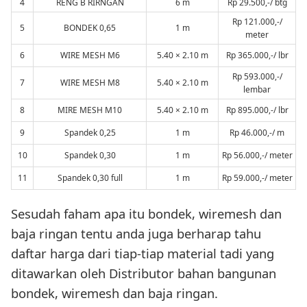
4
RENG B RIRNGAN
6 m
Rp 29.500,-/ btg
Rp 121.000,-/
5
BONDEK 0,65
1 m
meter
6
WIRE MESH M6
5.40 × 2.10 m
Rp 365.000,-/ lbr
Rp 593.000,-/
7
WIRE MESH M8
5.40 × 2.10 m
lembar
8
MIRE MESH M10
5.40 × 2.10 m
Rp 895.000,-/ lbr
9
Spandek 0,25
1 m
Rp 46.000,-/ m
10
Spandek 0,30
1 m
Rp 56.000,-/ meter
11
Spandek 0,30 full
1 m
Rp 59.000,-/ meter
Sesudah faham apa itu bondek, wiremesh dan
baja ringan tentu anda juga berharap tahu
daftar harga dari tiap-tiap material tadi yang
ditawarkan oleh Distributor bahan bangunan
bondek, wiremesh dan baja ringan.