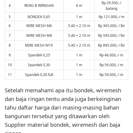
Rp 29.500,-/
4
RENG B RIRNGAN
6 m
batang
5
BONDEK 0,65
1 m
Rp 121.000,-/ m
6
WIRE MESH M6
5.40 × 2.10 m
Rp 365.000,-/ lbr
7
WIRE MESH M8
5.40 × 2.10 m
Rp 593.000,-/ lbr
8
MIRE MESH M10
5.40 × 2.10 m
Rp 895.000,-/ lbr
9
Spandek 0,25
1 m
Rp 46.000,-/ m
10
Spandek 0,30
1 m
Rp 56.000,-/ m
11
Spandek 0,30 full
1 m
Rp 59.000,-/ m
Setelah memahami apa itu bondek, wiremesh
dan baja ringan tentu anda juga berkeinginan
tahu daftar harga dari masing-masing bahan
bangunan tersebut yang ditawarkan oleh
Supplier material bondek, wiremesh dan baja