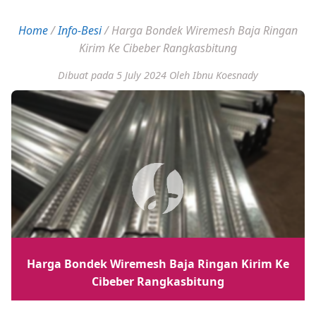
Home
/
Info-Besi
/
Harga Bondek Wiremesh Baja Ringan
Kirim Ke Cibeber Rangkasbitung
Dibuat pada 5 July 2024
Oleh Ibnu Koesnady
Harga Bondek Wiremesh Baja Ringan Kirim Ke
Cibeber Rangkasbitung