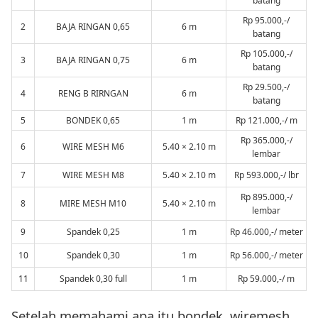
batang
Rp 95.000,-/
2
BAJA RINGAN 0,65
6 m
batang
Rp 105.000,-/
3
BAJA RINGAN 0,75
6 m
batang
Rp 29.500,-/
4
RENG B RIRNGAN
6 m
batang
5
BONDEK 0,65
1 m
Rp 121.000,-/ m
Rp 365.000,-/
6
WIRE MESH M6
5.40 × 2.10 m
lembar
7
WIRE MESH M8
5.40 × 2.10 m
Rp 593.000,-/ lbr
Rp 895.000,-/
8
MIRE MESH M10
5.40 × 2.10 m
lembar
9
Spandek 0,25
1 m
Rp 46.000,-/ meter
10
Spandek 0,30
1 m
Rp 56.000,-/ meter
11
Spandek 0,30 full
1 m
Rp 59.000,-/ m
Setelah memahami apa itu bondek, wiremesh