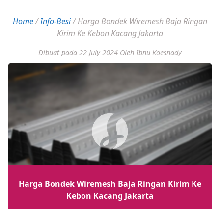
Home
/
Info-Besi
/
Harga Bondek Wiremesh Baja Ringan
Kirim Ke Kebon Kacang Jakarta
Dibuat pada 22 July 2024
Oleh Ibnu Koesnady
Harga Bondek Wiremesh Baja Ringan Kirim Ke
Kebon Kacang Jakarta