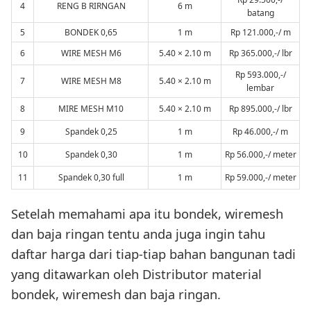
4
RENG B RIRNGAN
6 m
batang
5
BONDEK 0,65
1 m
Rp 121.000,-/ m
6
WIRE MESH M6
5.40 × 2.10 m
Rp 365.000,-/ lbr
Rp 593.000,-/
7
WIRE MESH M8
5.40 × 2.10 m
lembar
8
MIRE MESH M10
5.40 × 2.10 m
Rp 895.000,-/ lbr
9
Spandek 0,25
1 m
Rp 46.000,-/ m
10
Spandek 0,30
1 m
Rp 56.000,-/ meter
11
Spandek 0,30 full
1 m
Rp 59.000,-/ meter
Setelah memahami apa itu bondek, wiremesh
dan baja ringan tentu anda juga ingin tahu
daftar harga dari tiap-tiap bahan bangunan tadi
yang ditawarkan oleh Distributor material
bondek, wiremesh dan baja ringan.